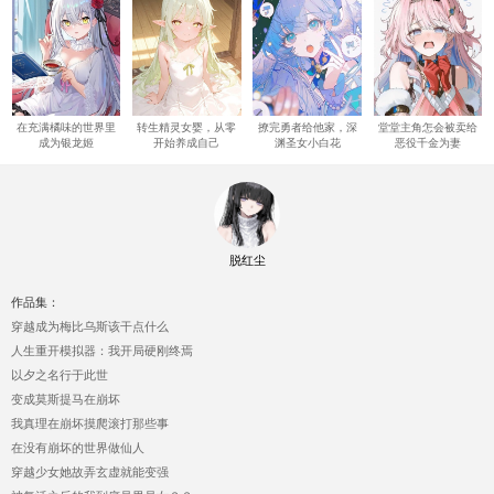
在充满橘味的世界里
转生精灵女婴，从零
撩完勇者给他家，深
堂堂主角怎会被卖给
成为银龙姬
开始养成自己
渊圣女小白花
恶役千金为妻
脱红尘
作品集：
穿越成为梅比乌斯该干点什么
人生重开模拟器：我开局硬刚终焉
以夕之名行于此世
变成莫斯提马在崩坏
我真理在崩坏摸爬滚打那些事
在没有崩坏的世界做仙人
穿越少女她故弄玄虚就能变强