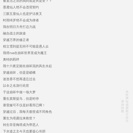
被复活之后的我到底是男是女？？
墨鸢仙人绝不会违背契约
三眼五显仙人也是护法夜叉
时雨绮罗绝不会成为律者
我在明日方舟打总力战
融合战士的旅途
穿越万界的修正者
程立雪到提瓦特不可能是愚人众
我塔rua在崩坏世界里成为魔王
奥特的羁绊
我十六夜定能在崩坏混的风生水起
穿越崩坏，但是是嵯峨
迷迭香不想再遗忘过去
以令之名游行此世
未
于这崩坏中做一场大梦
经
网
重生莫斯提马，但是时停
请
站
勿
或
塞雷娅可不仅是好看而已啊！
转
授
载
权
穿越过后，我每天都变成不同角色
方
许
重生为塔露拉来救世？
可
转生菲亚梅塔成为带恶人
下水道之主今天也要提心吊胆