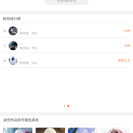
全部0条评论
粉丝排行榜
-
种
火种
6
粉丝值：500
-
种
火种
7
粉丝值：500
-
种
星星之火
8
粉丝值：100
种
种
这些作品你可能也喜欢