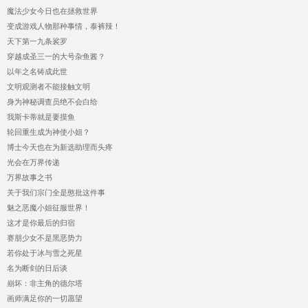
魔法少女今日也在拯救世界
变成游戏人物那种事情，泰裤辣！
天下第一九条裟罗
穿越成圣三一的大号杂鱼酱？
以年之名铸成此世
文明观测者不能接触文明
身为神秘调查员绝不会白给
我斯卡蒂就是要摸鱼
轮回重生成为神使小姐？
博士今天也在为新选助理而头疼
光会在万界传递
万界故事之书
关于我们宗门全是憨批这件事
魅之恶魔小姐征服世界！
这才是你最后的归宿
赛朋少女不是黑恶势力
若你处于冰与雪之死星
名为断剑的日后谈
崩坏：非主角的德尔塔
画师满足你的一切愿望