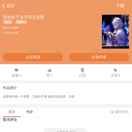
返回
下载
若你处于冰与雪之死星
魔幻
连载中
脱红尘 / 2384字
24-02-24 16:54
点击阅读
目录列表
收藏
赞
打赏
月票
8
7
0
作品简介
这里或许是一个死星，又或许不是 我生活在这里，目前
简评
书评
撰写评论
暂无评论