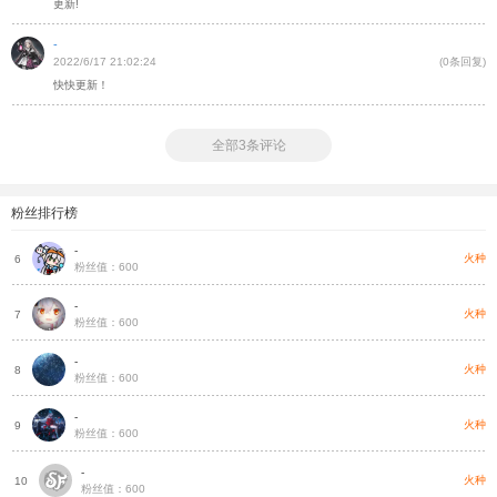
更新!
-
2022/6/17 21:02:24
(0条回复)
快快更新！
全部3条评论
粉丝排行榜
-
种
火种
6
粉丝值：600
-
种
火种
7
粉丝值：600
-
种
火种
8
粉丝值：600
-
种
火种
9
粉丝值：600
-
种
火种
10
粉丝值：600