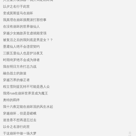
以夕之名行于此世
变成莫斯提马在崩坏
我真理在崩坏摸爬滚打那些事
在没有崩坏的世界做仙人
穿越少女她故弄玄虚就能变强
被复活之后的我到底是男是女？？
墨鸢仙人绝不会违背契约
三眼五显仙人也是护法夜叉
时雨绮罗绝不会成为律者
我在明日方舟打总力战
融合战士的旅途
穿越万界的修正者
程立雪到提瓦特不可能是愚人众
我塔rua在崩坏世界里成为魔王
奥特的羁绊
我十六夜定能在崩坏混的风生水起
穿越崩坏，但是是嵯峨
迷迭香不想再遗忘过去
以令之名游行此世
未
于这崩坏中做一场大梦