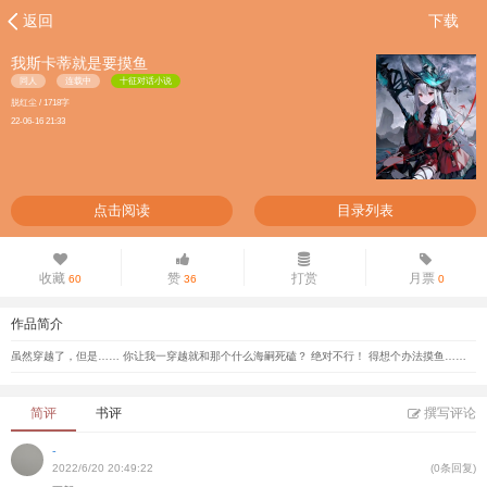
返回
下载
我斯卡蒂就是要摸鱼
同人
连载中
十征对话小说
脱红尘 / 1718字
22-06-16 21:33
点击阅读
目录列表
收藏
赞
打赏
月票
60
36
0
作品简介
虽然穿越了，但是…… 你让我一穿越就和那个什么海嗣死磕？ 绝对不行！ 得想个办法摸鱼……
简评
书评
撰写评论
-
2022/6/20 20:49:22
(0条回复)