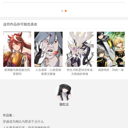
这些作品你可能也喜欢
玻璃腿马娘也能当托
人在崩坏，口袋里揣
转生为凯雯却没有成
崩原鸣舟，到此一游
雷那吗
着赛文眼镜
为英雄的资格
脱红尘
作品集：
穿越成为梅比乌斯该干点什么
人生重开模拟器：我开局硬刚终焉