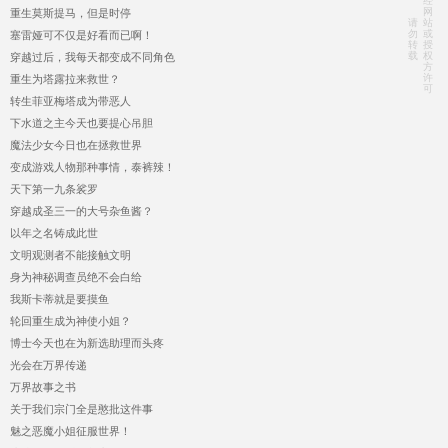
经
网
重生莫斯提马，但是时停
请
站
勿
或
塞雷娅可不仅是好看而已啊！
转
授
载
权
穿越过后，我每天都变成不同角色
方
许
重生为塔露拉来救世？
可
转生菲亚梅塔成为带恶人
下水道之主今天也要提心吊胆
魔法少女今日也在拯救世界
变成游戏人物那种事情，泰裤辣！
天下第一九条裟罗
穿越成圣三一的大号杂鱼酱？
以年之名铸成此世
文明观测者不能接触文明
身为神秘调查员绝不会白给
我斯卡蒂就是要摸鱼
轮回重生成为神使小姐？
博士今天也在为新选助理而头疼
光会在万界传递
万界故事之书
关于我们宗门全是憨批这件事
魅之恶魔小姐征服世界！