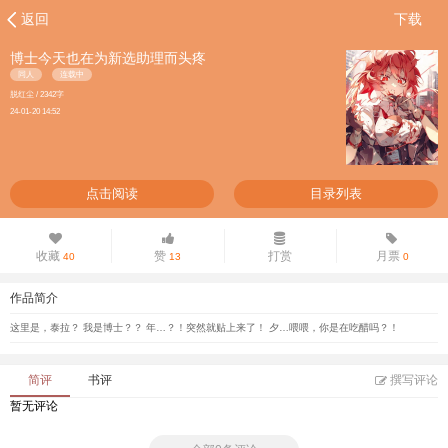
返回
下载
博士今天也在为新选助理而头疼
同人
连载中
脱红尘 / 2342字
24-01-20 14:52
点击阅读
目录列表
收藏
赞
打赏
月票
40
13
0
作品简介
这里是，泰拉？ 我是博士？？ 年…？！突然就贴上来了！ 夕…喂喂，你是在吃醋吗？！
简评
书评
撰写评论
暂无评论