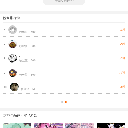
全部0条评论
粉丝排行榜
-
种
火种
6
粉丝值：500
-
种
火种
7
粉丝值：500
-
种
火种
8
粉丝值：500
-
种
火种
9
粉丝值：500
-
种
火种
10
粉丝值：500
这些作品你可能也喜欢