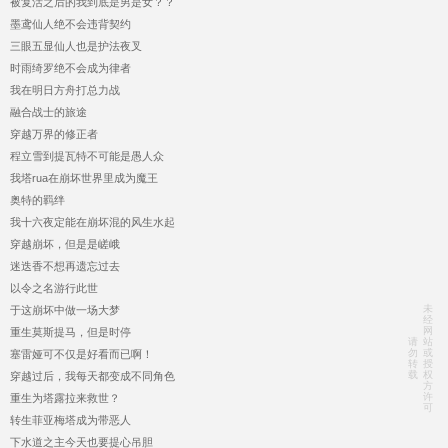
被复活之后的我到底是男是女？？
墨鸢仙人绝不会违背契约
三眼五显仙人也是护法夜叉
时雨绮罗绝不会成为律者
我在明日方舟打总力战
融合战士的旅途
穿越万界的修正者
程立雪到提瓦特不可能是愚人众
我塔rua在崩坏世界里成为魔王
奥特的羁绊
我十六夜定能在崩坏混的风生水起
穿越崩坏，但是是嵯峨
迷迭香不想再遗忘过去
以令之名游行此世
未
于这崩坏中做一场大梦
经
网
重生莫斯提马，但是时停
请
站
勿
或
塞雷娅可不仅是好看而已啊！
转
授
载
权
穿越过后，我每天都变成不同角色
方
许
重生为塔露拉来救世？
可
转生菲亚梅塔成为带恶人
下水道之主今天也要提心吊胆