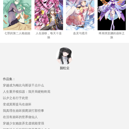
七罪的第二人格姐姐
人在崩铁，每天十连
血灵与霜月
终焉琪亚娜的崩坏之
抽
旅
脱红尘
作品集：
穿越成为梅比乌斯该干点什么
人生重开模拟器：我开局硬刚终焉
以夕之名行于此世
变成莫斯提马在崩坏
我真理在崩坏摸爬滚打那些事
在没有崩坏的世界做仙人
穿越少女她故弄玄虚就能变强