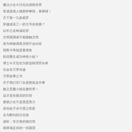
魔法少女今日也在拯救世界
变成游戏人物那种事情，泰裤辣！
天下第一九条裟罗
穿越成圣三一的大号杂鱼酱？
以年之名铸成此世
文明观测者不能接触文明
身为神秘调查员绝不会白给
我斯卡蒂就是要摸鱼
轮回重生成为神使小姐？
博士今天也在为新选助理而头疼
光会在万界传递
万界故事之书
关于我们宗门全是憨批这件事
魅之恶魔小姐征服世界！
这才是你最后的归宿
赛朋少女不是黑恶势力
若你处于冰与雪之死星
名为断剑的日后谈
崩坏：非主角的德尔塔
画师满足你的一切愿望