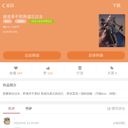
返回
下载
迷迭香不想再遗忘过去
同人
连载中
对话小说开学季征文
脱红尘 / 11157字
22-04-05 11:01
点击阅读
目录列表
收藏
赞
打赏
月票
147
113
0
作品简介
想要留住过去，即便并不美好 想成为真正的自己，而非昙花一现的伪物 （可能ooc，轻喷）
简评
书评
撰写评论
-
2022/4/4 13:24:00
(0条回复)