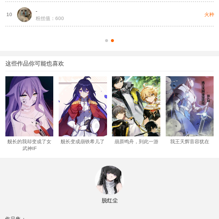
-
种
火种
10
粉丝值：600
这些作品你可能也喜欢
舰长的我却变成了女
舰长变成崩铁希儿了
崩原鸣舟，到此一游
我王天辉音容犹在
武神IF
脱红尘
作品集：