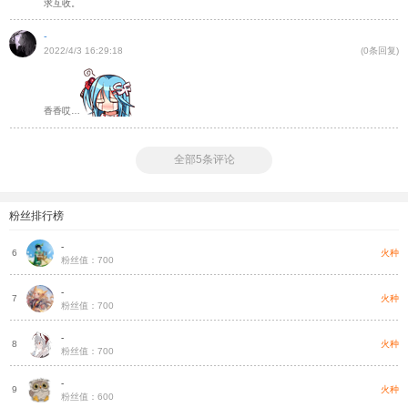
求互收。
-
2022/4/3 16:29:18
(0条回复)
香香哎…
全部5条评论
粉丝排行榜
-
种
火种
6
粉丝值：700
-
种
火种
7
粉丝值：700
-
种
火种
8
粉丝值：700
-
种
火种
9
粉丝值：600