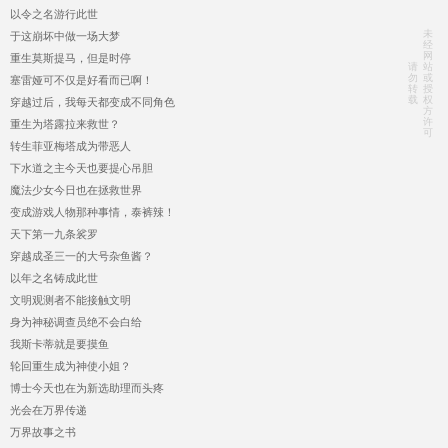
以令之名游行此世
未
于这崩坏中做一场大梦
经
网
重生莫斯提马，但是时停
请
站
勿
或
塞雷娅可不仅是好看而已啊！
转
授
载
权
穿越过后，我每天都变成不同角色
方
许
重生为塔露拉来救世？
可
转生菲亚梅塔成为带恶人
下水道之主今天也要提心吊胆
魔法少女今日也在拯救世界
变成游戏人物那种事情，泰裤辣！
天下第一九条裟罗
穿越成圣三一的大号杂鱼酱？
以年之名铸成此世
文明观测者不能接触文明
身为神秘调查员绝不会白给
我斯卡蒂就是要摸鱼
轮回重生成为神使小姐？
博士今天也在为新选助理而头疼
光会在万界传递
万界故事之书