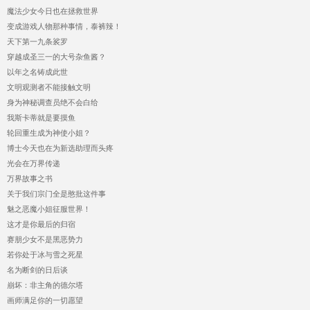
魔法少女今日也在拯救世界
变成游戏人物那种事情，泰裤辣！
天下第一九条裟罗
穿越成圣三一的大号杂鱼酱？
以年之名铸成此世
文明观测者不能接触文明
身为神秘调查员绝不会白给
我斯卡蒂就是要摸鱼
轮回重生成为神使小姐？
博士今天也在为新选助理而头疼
光会在万界传递
万界故事之书
关于我们宗门全是憨批这件事
魅之恶魔小姐征服世界！
这才是你最后的归宿
赛朋少女不是黑恶势力
若你处于冰与雪之死星
名为断剑的日后谈
崩坏：非主角的德尔塔
画师满足你的一切愿望