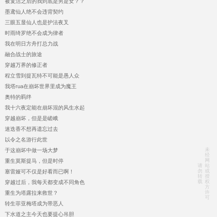
被复活之后的我到底是男是女？？
墨鸢仙人绝不会违背契约
三眼五显仙人也是护法夜叉
时雨绮罗绝不会成为律者
我在明日方舟打总力战
融合战士的旅途
穿越万界的修正者
程立雪到提瓦特不可能是愚人众
我塔rua在崩坏世界里成为魔王
奥特的羁绊
我十六夜定能在崩坏混的风生水起
穿越崩坏，但是是嵯峨
迷迭香不想再遗忘过去
以令之名游行此世
未
于这崩坏中做一场大梦
经
网
重生莫斯提马，但是时停
请
站
勿
或
塞雷娅可不仅是好看而已啊！
转
授
载
权
穿越过后，我每天都变成不同角色
方
许
重生为塔露拉来救世？
可
转生菲亚梅塔成为带恶人
下水道之主今天也要提心吊胆