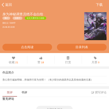
返回
下载
身为神秘调查员绝不会白给
魔幻
连载中
征文大赛对话小说组
脱红尘 / 3164字
23-08-30 10:00
点击阅读
目录列表
收藏
赞
打赏
月票
21
18
0
作品简介
吾心吾行诚如明镜，所做所行皆为光明！ （有少部分的崩原舟以及其他动漫的元素）
简评
书评
撰写评论
暂无评论