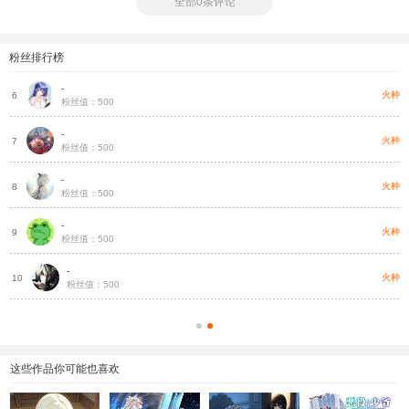
全部0条评论
粉丝排行榜
-
种
火种
6
粉丝值：500
-
种
火种
7
粉丝值：500
-
种
火种
8
粉丝值：500
-
种
火种
9
粉丝值：500
-
种
火种
10
粉丝值：500
这些作品你可能也喜欢