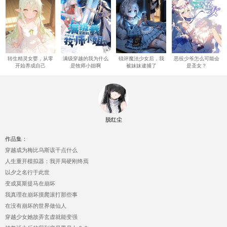
转生精灵女婴，从零
满级穿越的我为什么
锐评魔法少女后，我
恶役少爷怎么可能会
开始养成自己
是牧师小姐啊
被妹妹逮捕了
是圣女？
脱红尘
作品集：
穿越成为梅比乌斯该干点什么
人生重开模拟器：我开局硬刚终焉
以夕之名行于此世
变成莫斯提马在崩坏
我真理在崩坏摸爬滚打那些事
在没有崩坏的世界做仙人
穿越少女她故弄玄虚就能变强