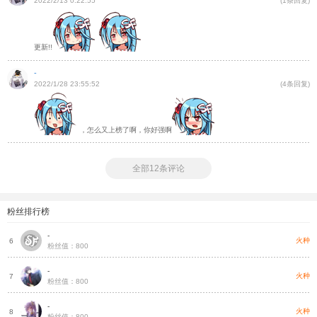
2022/2/13 0:22:55
(1条回复)
更新!!
-
2022/1/28 23:55:52
(4条回复)
，怎么又上榜了啊，你好强啊
全部12条评论
粉丝排行榜
-
把
火种
6
粉丝值：800
-
种
火种
7
粉丝值：800
-
种
火种
8
粉丝值：800