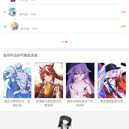
-
种
火种
9
粉丝值：800
-
种
火种
10
粉丝值：800
这些作品你可能也喜欢
我王天辉回过去，逆
玻璃腿马娘也能当托
舰长的我却变成了女
黄金庭院的新住客
转结局
雷那吗
武神IF