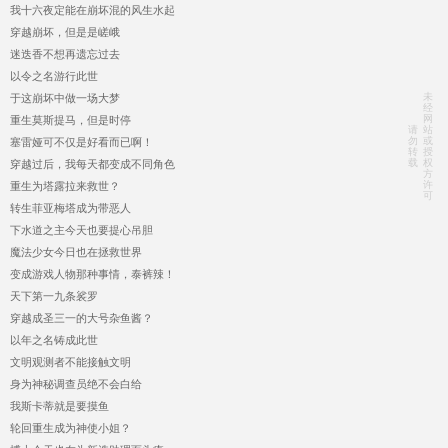
我十六夜定能在崩坏混的风生水起
穿越崩坏，但是是嵯峨
迷迭香不想再遗忘过去
以令之名游行此世
未
于这崩坏中做一场大梦
经
网
重生莫斯提马，但是时停
请
站
勿
或
塞雷娅可不仅是好看而已啊！
转
授
载
权
穿越过后，我每天都变成不同角色
方
许
重生为塔露拉来救世？
可
转生菲亚梅塔成为带恶人
下水道之主今天也要提心吊胆
魔法少女今日也在拯救世界
变成游戏人物那种事情，泰裤辣！
天下第一九条裟罗
穿越成圣三一的大号杂鱼酱？
以年之名铸成此世
文明观测者不能接触文明
身为神秘调查员绝不会白给
我斯卡蒂就是要摸鱼
轮回重生成为神使小姐？