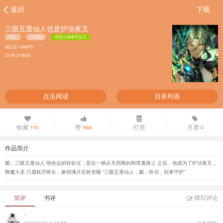
返回
下载
三眼五显仙人也是护法夜叉
同人
已完结
对话小说春节征文
脱红尘 / 23663字
22-06-17 09:43
点击阅读
目录列表
收藏
赞
打赏
月票
770
568
0
作品简介
魈，三眼五显仙人 他命运的转折点，是在一柄从天而降的和璞鸢身上 之后，他成为了护法夜叉，
降魔大圣 只愿耗尽终生，换得璃月百姓安睡 “三眼五显仙人，魈，听召，前来守护”
简评
书评
撰写评论
-