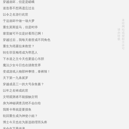
穿越崩坏，但是是嵯峨
迷迭香不想再遗忘过去
以令之名游行此世
未
于这崩坏中做一场大梦
经
网
重生莫斯提马，但是时停
请
站
勿
或
塞雷娅可不仅是好看而已啊！
转
授
载
权
穿越过后，我每天都变成不同角色
方
许
重生为塔露拉来救世？
可
转生菲亚梅塔成为带恶人
下水道之主今天也要提心吊胆
魔法少女今日也在拯救世界
变成游戏人物那种事情，泰裤辣！
天下第一九条裟罗
穿越成圣三一的大号杂鱼酱？
以年之名铸成此世
文明观测者不能接触文明
身为神秘调查员绝不会白给
我斯卡蒂就是要摸鱼
轮回重生成为神使小姐？
博士今天也在为新选助理而头疼
光会在万界传递