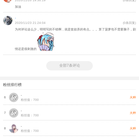
2020/11/26 19:36:19
(0条回复)
加油
-
2020/11/23 21:24:04
(0条回复)
为何评论这么少，明明写的不错啊，就是套娃弄的有点。。。算了菠萝包不需要脑子，剧
情还是很刺激的
全部7条评论
粉丝排行榜
-
把
火种
6
粉丝值：700
-
把
火种
7
粉丝值：700
-
把
火种
8
粉丝值：700