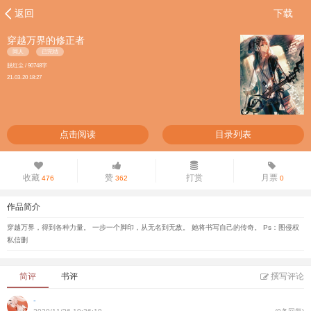
返回
下载
穿越万界的修正者
同人
已完结
脱红尘 / 90748字
21-03-20 18:27
点击阅读
目录列表
收藏
赞
打赏
月票
476
362
0
作品简介
穿越万界，得到各种力量。 一步一个脚印，从无名到无敌。 她将书写自己的传奇。 Ps：图侵权
私信删
简评
书评
撰写评论
-