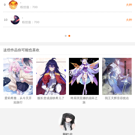
-
种
火种
9
粉丝值：700
-
种
火种
10
粉丝值：700
这些作品你可能也喜欢
爱莉希雅，从今天开
舰长变成崩铁希儿了
终焉琪亚娜的崩坏之
我王天辉音容犹在
始旅行
旅
脱红尘