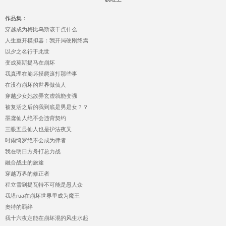
作品集：
穿越成为梅比乌斯该干点什么
人生重开模拟器：我开局硬刚终焉
以夕之名行于此世
变成莫斯提马在崩坏
我真理在崩坏摸爬滚打那些事
在没有崩坏的世界做仙人
穿越少女她故弄玄虚就能变强
被复活之后的我到底是男是女？？
墨鸢仙人绝不会违背契约
三眼五显仙人也是护法夜叉
时雨绮罗绝不会成为律者
我在明日方舟打总力战
融合战士的旅途
穿越万界的修正者
程立雪到提瓦特不可能是愚人众
我塔rua在崩坏世界里成为魔王
奥特的羁绊
我十六夜定能在崩坏混的风生水起