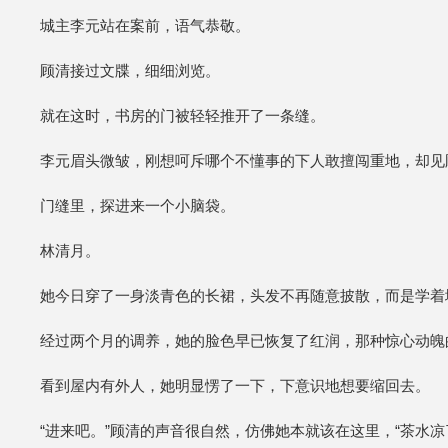
城主李元站在案前，语气恭敬。
顾清接过文牒，细细浏览。
就在这时，书房的门被轻轻推开了一条缝。
李元眉头微皱，刚想呵斥哪个不懂事的下人敢擅闯重地，却见顾
门缝里，探进来一个小脑袋。
林清月。
她今日穿了一身淡青色的长裙，头发不再随意披散，而是学着
经过两个月的调养，她的脸色早已恢复了红润，那种惊心动魄
看到屋内有外人，她明显愣了一下，下意识地想要缩回去。
“进来吧。”顾清的声音很自然，仿佛她本就该在这里，“茶水凉