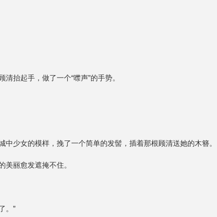
清抬起手，做了一个“噤声”的手势。
城中少女的模样，挽了一个简单的发髻，插着那根顾清送她的木簪。
的美丽愈发遮掩不住。
了。”