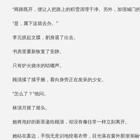
“商路既开，便让人把路上的积雪清理干净。另外，加强城门的
“是，属下这就去办。”
李元抓起文牒，躬身退了出去。
书房里重新恢复了安静。
只有炉火烧水的咕嘟声。
顾清揉了揉手腕，看向身旁正在发呆的少女。
“怎么了？”他问。
林清月摇了摇头。
她将泡好的新茶递给顾清，却没有像往常一样立刻离开。
她站在案边，手指无意识地绞着衣带，目光落在窗外那渐渐融