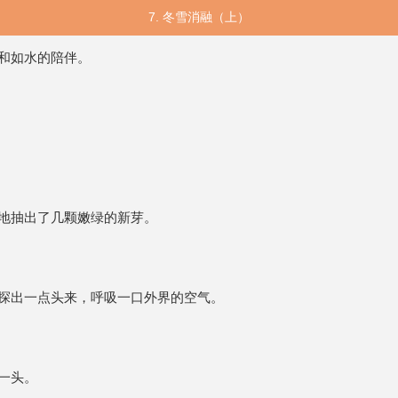
7. 冬雪消融（上）
和如水的陪伴。
地抽出了几颗嫩绿的新芽。
探出一点头来，呼吸一口外界的空气。
一头。