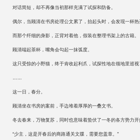
对话简短，却不再像当初那样充满了试探和防备。
偶尔，当顾清在书房处理公文累了，抬起头时，会发现一杯热
而那个纤细的身影，正背对着他，假装在整理书架上的古籍。
顾清端起茶杯，嘴角会勾起一抹弧度。
这只受惊的小野猫，终于肯收起利爪，试探性地在领地里巡视
……
这一日，春分。
顾清坐在书房的案前，手边堆着厚厚的一叠文书。
冬去春来，万物复苏，同时也意味着蛰伏了一冬的各方势力开
“少主，这是开春后的商路通关文牒，需要您盖章。”