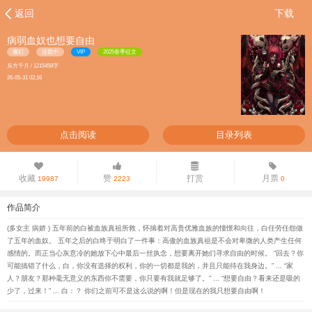
返回
下载
病弱血奴也想要自由
魔幻
连载中
VIP
2025春季征文
东方千月 / 1215458字
26-05-31 02:16
点击阅读
目录列表
收藏
赞
打赏
月票
19987
2223
0
作品简介
(多女主 病娇 ) 五年前的白被血族真祖所救，怀揣着对高贵优雅血族的憧憬和向往，白任劳任怨做
了五年的血奴。 五年之后的白终于明白了一件事：高傲的血族真祖是不会对卑微的人类产生任何
感情的。而正当心灰意冷的她放下心中最后一丝执念，想要离开她们寻求自由的时候。 “回去？你
可能搞错了什么，白，你没有选择的权利，你的一切都是我的，并且只能待在我身边。” ... “家
人？朋友？那种毫无意义的东西你不需要，你只要有我就足够了。” ... “想要自由？看来还是吸的
少了，过来！” ... 白：？ 你们之前可不是这么说的啊！但是现在的我只想要自由啊！