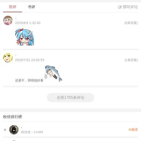
简评
书评
撰写评论
-
2026/8/4 1:32:40
(0条回复)
-
2026/7/31 23:00:55
(1条回复)
还更不，明明很好看
全部1765条评论
粉丝排行榜
-
帝
火精灵
6
粉丝值：11069