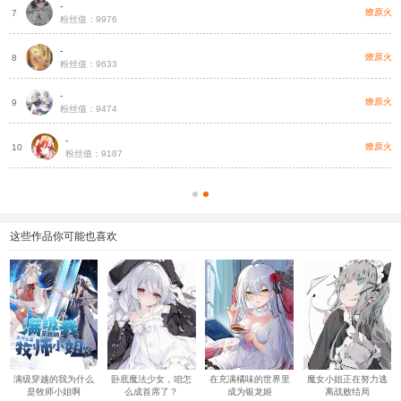
-
帝
燎原火
7
粉丝值：9976
-
帝
燎原火
8
粉丝值：9633
-
帝
燎原火
9
粉丝值：9474
-
灵
燎原火
10
粉丝值：9187
这些作品你可能也喜欢
满级穿越的我为什么
卧底魔法少女，咱怎
在充满橘味的世界里
魔女小姐正在努力逃
是牧师小姐啊
么成首席了？
成为银龙姬
离战败结局