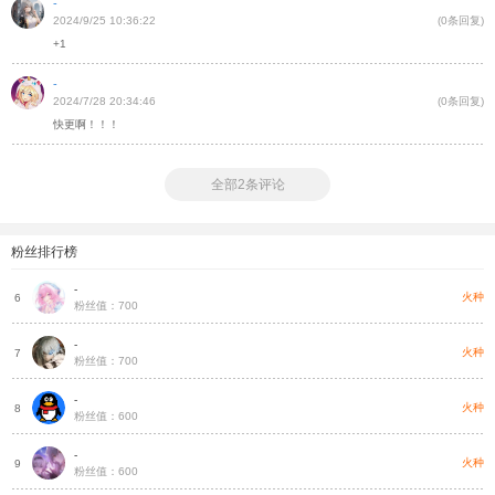
-
2024/9/25 10:36:22
(0条回复)
+1
-
2024/7/28 20:34:46
(0条回复)
快更啊！！！
全部2条评论
粉丝排行榜
-
种
火种
6
粉丝值：700
-
种
火种
7
粉丝值：700
-
种
火种
8
粉丝值：600
-
种
火种
9
粉丝值：600