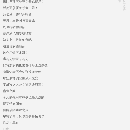
载
权
梅比乌斯实验室？开始摆烂！
方
许
我德丽莎要整顿太卜司！
可
我名苏，并非开拓者
黄泉，出云国与高天原
约束行者德丽莎
德尔塔也想要被拯救
符太卜！救救仙舟吧！
迷途修女德丽莎
这个星铁不太对！
虚构史学家，构史！
伏特加女孩也要在仙舟上当偶像
慵懒忆者不会梦到巡海游侠
那些崩坏的悲剧从未改变
变成冥火大公？我速通崩三！
盗萤空间
今天的银河球棒侠也是无敌的！
提瓦特异闻录
德丽莎的迷途之旅
星铁流萤，忆灵却是开拓者？
崩坏：黑道
归家