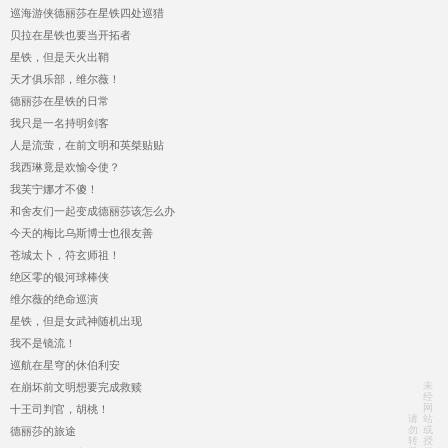
巡海游侠德丽莎在星铁四处巡猎
贝拉在星铁也要当开拓者
星铁，但是天火出鞘
天才俱乐部，维尔薇！
德丽莎在星铁的日常
我只是一名持明剑客
人是流萤，在前文明和英桀贴贴
我西琳竟是欢愉令使？
我芙宁娜才不傻！
和舍友们一起变成德丽莎该怎么办
今天的梅比乌斯博士也很友善
苍城太卜，符玄师祖！
绝区零的银河球棒侠
维尔薇的绝命巡演
星铁，但是女武神随机出现
我不是镜流！
巡航在星穹的休伯利安
未
在崩坏前文明想要完成救赎
经
网
十王司判官，胡桃！
请
站
勿
或
德丽莎的旅途
转
授