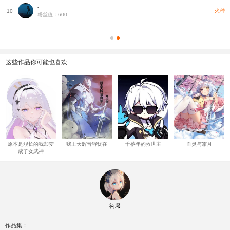
-
种
火种
10
粉丝值：600
这些作品你可能也喜欢
原本是舰长的我却变
我王天辉音容犹在
千禧年的救世主
血灵与霜月
成了女武神
術墢
作品集：