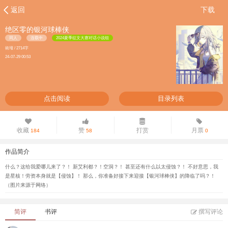
返回
下载
绝区零的银河球棒侠
同人
连载中
2024夏季征文大赛对话小说组
術墢 / 2714字
24-07-29 00:53
点击阅读
目录列表
收藏
赞
打赏
月票
184
58
0
作品简介
什么？这给我爱哪儿来了？！ 新艾利都？！空洞？！ 甚至还有什么以太侵蚀？！ 不好意思，我
是星核！劳资本身就是【侵蚀】！ 那么，你准备好接下来迎接【银河球棒侠】的降临了吗？！
（图片来源于网络）
简评
书评
撰写评论