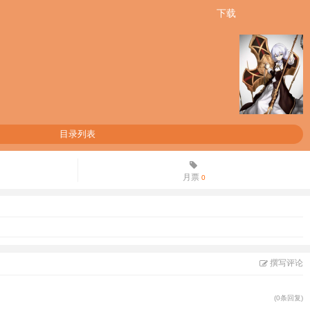
下载
目录列表
月票
0
撰写评论
(0条回复)