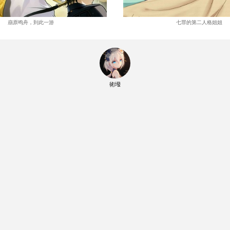
崩原鸣舟，到此一游
七罪的第二人格姐姐
術墢