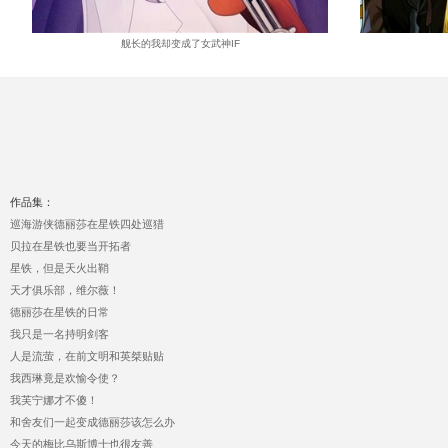
舰长的我却变成了女武神IF
作品集：
巡海游侠德丽莎在星铁四处巡猎
贝拉在星铁也要当开拓者
星铁，但是天火出鞘
天才俱乐部，维尔薇！
德丽莎在星铁的日常
我只是一名持明剑客
人是流萤，在前文明和英桀贴贴
我西琳竟是欢愉令使？
我芙宁娜才不傻！
和舍友们一起变成德丽莎该怎么办
今天的梅比乌斯博士也很友善