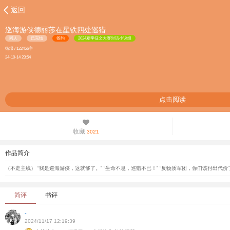
返回
巡海游侠德丽莎在星铁四处巡猎
同人
已完结
签约
2024夏季征文大赛对话小说组
術墢 / 122456字
24-10-14 23:54
点击阅读
收藏
3021
作品简介
（不走主线） “我是巡海游侠，这就够了。” “生命不息，巡猎不已！” “反物质军团，你们该付出代价
简评
书评
-
2024/11/17 12:19:39