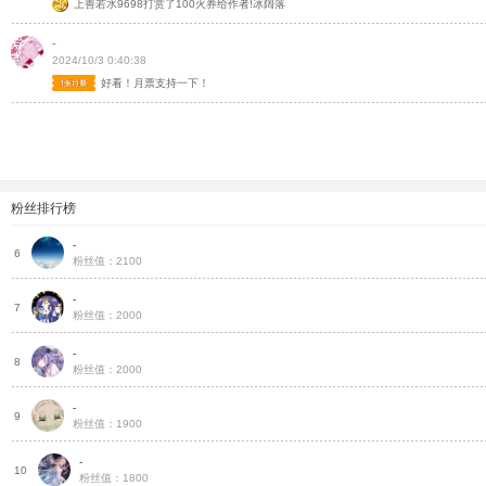
上善若水9698打赏了100火券给作者!冰阔落
-
2024/10/3 0:40:38
好看！月票支持一下！
粉丝排行榜
-
火
6
粉丝值：2100
-
把
7
粉丝值：2000
-
把
8
粉丝值：2000
-
把
9
粉丝值：1900
-
把
10
粉丝值：1800