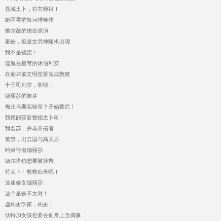
苍城太卜，符玄师祖！
绝区零的银河球棒侠
维尔薇的绝命巡演
星铁，但是女武神随机出现
我不是镜流！
巡航在星穹的休伯利安
在崩坏前文明想要完成救赎
十王司判官，胡桃！
德丽莎的旅途
梅比乌斯实验室？开始摆烂！
我德丽莎要整顿太卜司！
我名苏，并非开拓者
黄泉，出云国与高天原
约束行者德丽莎
德尔塔也想要被拯救
符太卜！救救仙舟吧！
迷途修女德丽莎
这个星铁不太对！
虚构史学家，构史！
伏特加女孩也要在仙舟上当偶像