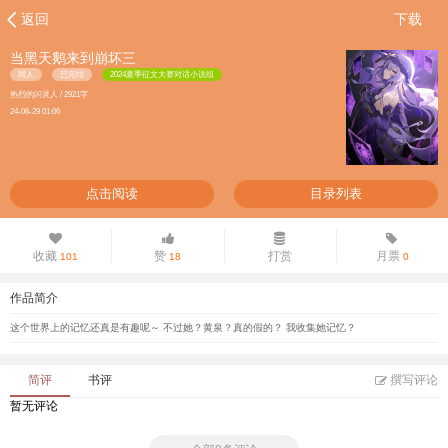
返回
下载
当黑天鹅来到崩坏三
同人
已完结
2024夏季征文大赛对话小说组
热烈的闪灵人 / 2921字
24-06-29 01:06
点击阅读
目录列表
收藏
赞
打赏
月票
101
18
0
作品简介
这个世界上的记忆还真是有趣呢～ 不过她？黄泉？真的假的？ 我收集她记忆？
简评
书评
撰写评论
暂无评论