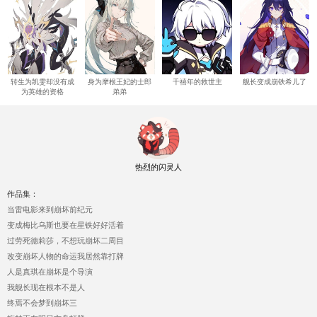
转生为凯雯却没有成
身为摩根王妃的士郎
千禧年的救世主
舰长变成崩铁希儿了
为英雄的资格
弟弟
热烈的闪灵人
作品集：
当雷电影来到崩坏前纪元
变成梅比乌斯也要在星铁好好活着
过劳死德莉莎，不想玩崩坏二周目
改变崩坏人物的命运我居然靠打牌
人是真琪在崩坏是个导演
我舰长现在根本不是人
终焉不会梦到崩坏三