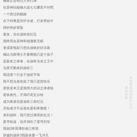
梅林正在明日方舟打牌
在原神玩植物大战七七哪里不对吧
一个路过的舰娘
在下钟离是存护令使，打灰带娃中
律的奇妙冒险
黄泉，但在崩坏前纪元
我终焉在原神和崩澈夜无眠
变成雷电影只想在崩铁好好活着
梅比乌斯博士不要啊我只是个孩子
是薪炎之律者，在崩坏当赤之王中
当黑天鹅来到崩坏三
我流萤？行走于崩坏宇宙
未
经
我不想当老色批了我只是想快乐
网
请
站
星铁卖本王是我伟大的识之律者哒
勿
或
转
授
星铁奥托，开局吓死瓦尔特
载
权
方
成为黄泉但是崩坏三前纪元
许
可
开拓者才不会喜欢爱莉希雅呢！
来到崩坏，我只想过佛系的生活！
星穹铁道，但开局吃了星穹列车
我崩2终焉薄纱崩三终焉
穿越到崩坏3我薪炎要一飞冲天