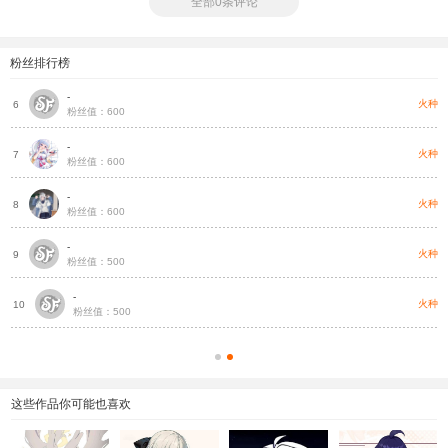
全部0条评论
粉丝排行榜
-
种
火种
6
粉丝值：600
-
种
火种
7
粉丝值：600
-
种
火种
8
粉丝值：600
-
种
火种
9
粉丝值：500
-
种
火种
10
粉丝值：500
这些作品你可能也喜欢