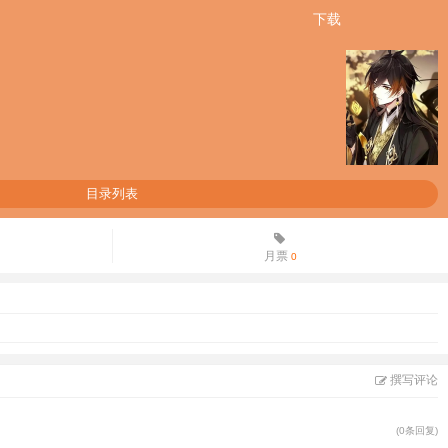
下载
目录列表
月票
0
撰写评论
(0条回复)