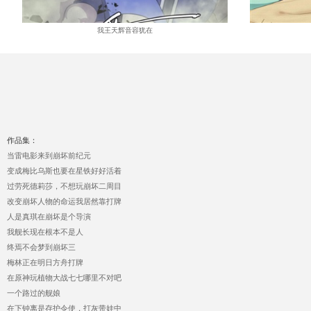
我王天辉音容犹在
作品集：
当雷电影来到崩坏前纪元
变成梅比乌斯也要在星铁好好活着
过劳死德莉莎，不想玩崩坏二周目
改变崩坏人物的命运我居然靠打牌
人是真琪在崩坏是个导演
我舰长现在根本不是人
终焉不会梦到崩坏三
梅林正在明日方舟打牌
在原神玩植物大战七七哪里不对吧
一个路过的舰娘
在下钟离是存护令使，打灰带娃中