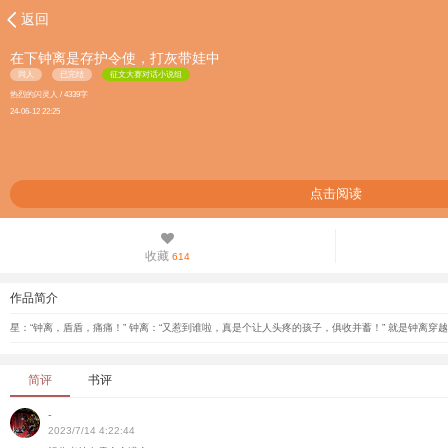
返回
在下钟离是存护令使，打灰带娃中
同人
已完结
征文大赛对话小说组
热烈的闪灵人 / 4339字
24-06-12 22:25
点击阅读
收藏
614
作品简介
星：“钟离，盾盾，痛痛！” 钟离：“又惹到谁啦，真是个让人头疼的孩子，俱收并蓄！” 就是钟离
简评
书评
-
2023/7/14 4:22:44