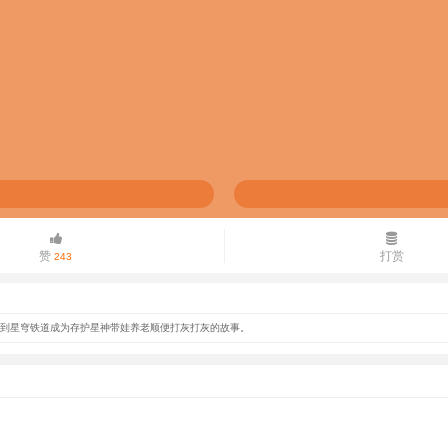
赞
打赏
243
穿越到星穹铁道成为存护星神带娃养老顺便打灰打灰的故事。