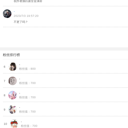
祝作者抽白露全金满命
-
2023/7/3 19:57:20
不更了吗？
粉丝排行榜
-
种
6
粉丝值：800
-
种
7
粉丝值：700
-
种
8
粉丝值：700
-
种
9
粉丝值：700
-
种
10
粉丝值：700