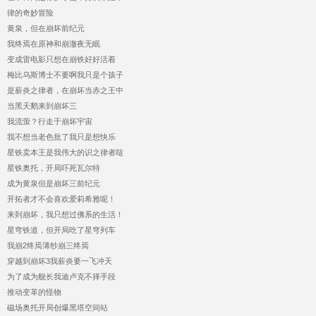
律的奇妙冒险
黄泉，但在崩坏前纪元
我终焉在原神和崩澈夜无眠
变成雷电影只想在崩铁好好活着
梅比乌斯博士不要啊我只是个孩子
是薪炎之律者，在崩坏当赤之王中
当黑天鹅来到崩坏三
我流萤？行走于崩坏宇宙
我不想当老色批了我只是想快乐
星铁卖本王是我伟大的识之律者哒
星铁奥托，开局吓死瓦尔特
成为黄泉但是崩坏三前纪元
开拓者才不会喜欢爱莉希雅呢！
来到崩坏，我只想过佛系的生活！
星穹铁道，但开局吃了星穹列车
我崩2终焉薄纱崩三终焉
穿越到崩坏3我薪炎要一飞冲天
为了成为舰长我迪卢克不择手段
推动变革的怪物
磁场奥托开局创爆黑塔空间站