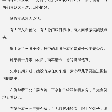
两都算赵大人这几日心情好。
满殿文武没人说话。
有人低头看靴尖，有人微闭双目养神，有人面带微笑频频点
头。
殿上设了三张座椅，居中的那张坐着的是嫡长公主姜令仪。
她穿着一身素白衣裙，面容清冷，脊背挺得笔直。
先帝丧期未过，她没有穿任何华服，素净得几乎要融进殿柱
的阴影里。
左侧坐着二公主姜令婉，正拿帕子轻轻按着唇角，目光含笑
地看着赵崇。
右侧坐着三公主姜令薇，百无聊赖地转着手腕上的镯子，眼