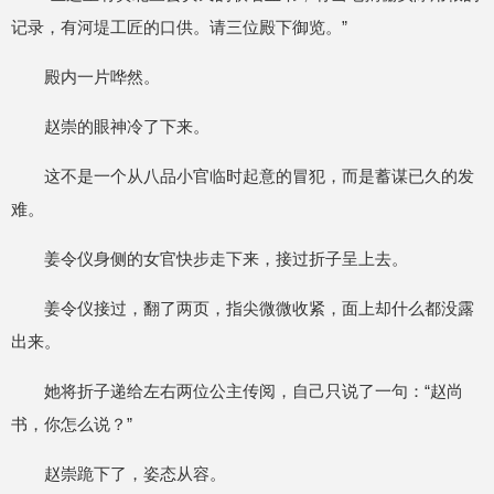
记录，有河堤工匠的口供。请三位殿下御览。”
殿内一片哗然。
赵崇的眼神冷了下来。
这不是一个从八品小官临时起意的冒犯，而是蓄谋已久的发
难。
姜令仪身侧的女官快步走下来，接过折子呈上去。
姜令仪接过，翻了两页，指尖微微收紧，面上却什么都没露
出来。
她将折子递给左右两位公主传阅，自己只说了一句：“赵尚
书，你怎么说？”
赵崇跪下了，姿态从容。