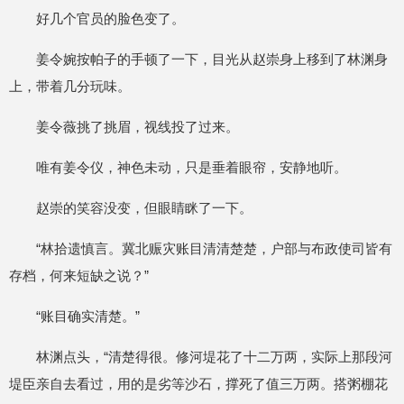
好几个官员的脸色变了。
姜令婉按帕子的手顿了一下，目光从赵崇身上移到了林渊身
上，带着几分玩味。
姜令薇挑了挑眉，视线投了过来。
唯有姜令仪，神色未动，只是垂着眼帘，安静地听。
赵崇的笑容没变，但眼睛眯了一下。
“林拾遗慎言。冀北赈灾账目清清楚楚，户部与布政使司皆有
存档，何来短缺之说？”
“账目确实清楚。”
林渊点头，“清楚得很。修河堤花了十二万两，实际上那段河
堤臣亲自去看过，用的是劣等沙石，撑死了值三万两。搭粥棚花