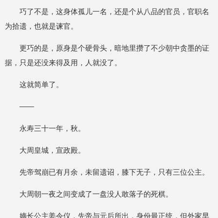
巧了不是，这身体孤儿一名，还是个从八品的官员，官职名
为拾遗，也就是谏官。
更巧的是，原身是个硬骨头，暗地里攒了不少朝中贪墨的证
据，只是还没来得及用，人就没了。
这就简单了。
——
永寿三十一年，秋。
大周皇城，宣政殿。
先帝驾崩已有月余，未留遗诏，膝下无子，只有三位公主。
大周朝一夜之间变成了一盘没人敢落子的死棋。
嫡长公主姜令仪，先帝与元后所出，身份最正统，但外家早