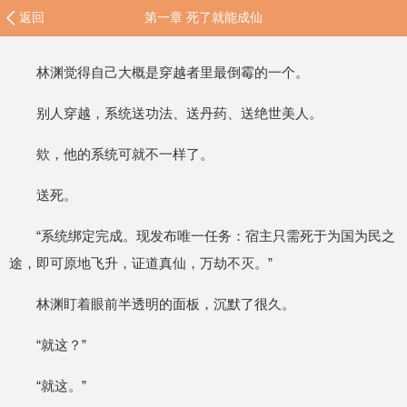
返回
第一章 死了就能成仙
林渊觉得自己大概是穿越者里最倒霉的一个。
别人穿越，系统送功法、送丹药、送绝世美人。
欸，他的系统可就不一样了。
送死。
“系统绑定完成。现发布唯一任务：宿主只需死于为国为民之
途，即可原地飞升，证道真仙，万劫不灭。”
林渊盯着眼前半透明的面板，沉默了很久。
“就这？”
“就这。”