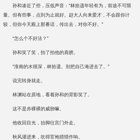
孙和凑近了些，压低声音：“林拾遗年轻有为，前途不可限
量。但有些事，点到为止就好。赵大人向来爱才，不会跟你计
较，但你今天殿上那番话，传出去，对你不好。”
“怎么个不好法？”
孙和笑了笑，拍了拍他的肩膀。
“淮南的水很深，林拾遗。别把自己淹进去了。”
说完转身就走。
林渊站在原地，看着孙和的背影笑了。
这不是赤裸裸的威胁嘛。
他收回目光，抬脚往宫门外走。
秋风灌进来，吹得官袍猎猎作响。