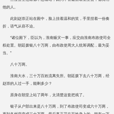
他的人。
此刻赵崇正站在殿中，脸上挂着温和的笑，手里捏着一份奏
折，语气从容不迫。
“诸位殿下，臣以为，淮南赈灾一事，应交由淮南布政使司全
权处置。朝廷拨银八十万两，由布政使周大人统筹调配，最为妥
当。”
八十万两。
淮南大水，三十万百姓流离失所。朝廷拨下去八十万两，经
赵崇的人过一手，能剩多少？
原身在朝堂上站了两年，太清楚这套把戏了。
银子从户部出来是八十万两，到了布政使司变成六十万两，
再到各州府变成三十万两，最后真正花在百姓身上的，能有一万