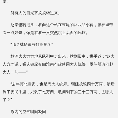
楚。
所有人的目光齐刷刷转过来。
赵崇也转过头，看向这个站在末尾的从八品小官，眼神里带
着一点好奇，像是在看一只突然跳上桌面的蚂蚱。
“哦？林拾遗有何高见？”
林渊大大方方地从队列中走出来，站到殿中，拱手道：“赵大
人方才说，赈灾银应交由淮南布政使周大人统筹。臣斗胆请问赵
大人一句——”
“去年冀北雪灾，也是周大人统筹。朝廷拨银四十万两，最后
到了灾民手里，只剩了七万两。敢问剩下的三十三万两，去哪儿
了？”
殿内的空气瞬间凝固。