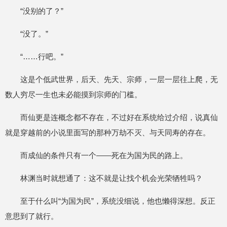
“没别的了？”
“没了。”
“……行吧。”
这是个低武世界，后天、先天、宗师，一层一层往上爬，无
数人穷尽一生也未必能摸到宗师的门槛。
而仙更是连概念都不存在，不过好在系统给过介绍，说真仙
就是穿越前的小说里面写的那种万劫不灭、与天同寿的存在。
而成仙的条件只有一个——死在为国为民的路上。
林渊当时就想通了：这不就是让找个机会光荣牺牲吗？
至于什么叫“为国为民”，系统没细说，他也懒得深想。反正
意思到了就行。