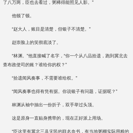
了八万两，臣也去看过，粥稀得能照见人影。”
他顿了顿。
“赵大人，账目是清楚，但银子不清楚。”
赵崇脸上的笑彻底淡了。
“林渊。”他直接喊了名字，“你一个从八品拾遗，跑到冀北去
查布政使司的账？谁给你的权？”
“拾遗闻风奏事，不需要谁给权。”
“闻风奏事也得有凭有据。你说银子有问题，证据呢？”
林渊从袖中抽出一份折子，双手举过头顶。
这是原身一直贴身携带的，现在正好派上用场。
“臣这里有冀北三县灾民的联名血书，有当地粥棚实际用粮的