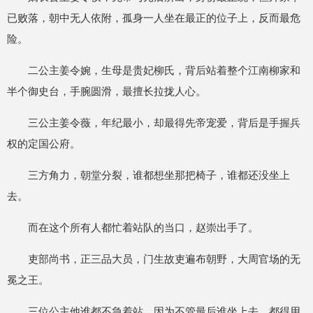
已败落，朝中无人依附，孤身一人坐在最正的位子上，反而最危
险。
二公主姜令婉，生母是贵妃柳氏，背后站着整个江南柳家和
半个御史台，手腕圆滑，最擅长拉拢人心。
三公主姜令薇，年纪最小，却最得先帝宠爱，背后是手握兵
权的定国公府。
三方角力，朝堂分裂，谁都想坐那把椅子，谁都还没坐上
去。
而在这个所有人都忙着站队的当口，赵崇出手了。
吏部尚书，正三品大员，门生故吏遍布朝野，大周官场的无
冕之王。
三位公主他谁都不急着站，因为不管最后谁坐上去，都得用