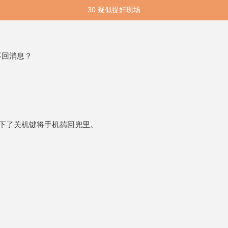
30.疑似捉奸现场
不回消息？
下了关机键将手机揣回兜里。