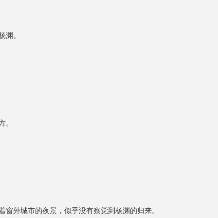
杨渊。
方。
着窗外城市的夜景，似乎没有察觉到杨渊的归来。