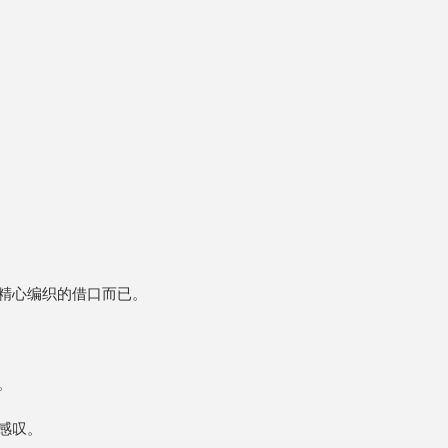
精心编织的借口而已。
。
感叹。