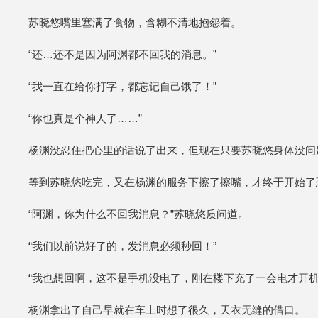
苏晓悠嘴里塞满了食物，含糊不清地抱怨着。
“还…还不是因为阿渊都不回我的消息。”
“我一直在给你打字，都忘记自己饿了！”
“你也真是个神人了……”
杨渊没忍住把心里的话说了出来，但现在只要苏晓悠身体没问
等到苏晓悠吃完，又在杨渊的服务下擦了擦嘴，才终于开始了恐
“阿渊，你为什么不回我消息？”苏晓悠质问道。
“我们以前说好了的，发消息必须秒回！”
“我也想回啊，这不是手机没电了，刚在楼下充了一会电才开机
杨渊拿出了自己早就在车上时想了很久，天衣无缝的借口。