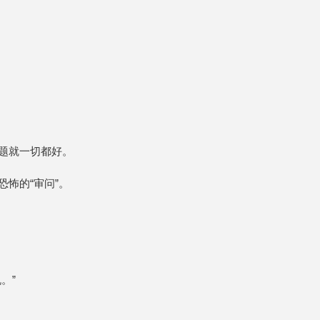
题就一切都好。
怖的“审问”。
。”