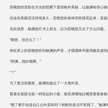
苏晓悠的背影在月光的照耀下显得格外美丽，让杨渊有些心驰
但这份美丽还没持续多久，苏晓悠的身体突然摇晃起来，直挺
见此场景，杨渊急忙冲上前去，以为苏晓悠又出了什么问题。
“晓悠，你怎么了！”
倒在床上的苏晓悠听到杨渊的声音，才缓缓睁开眼用极其虚弱
“阿渊…我好饿啊。”
“？”
为了复活苏晓悠，杨渊给她点了一大堆外卖。
看着女孩跟仓鼠一样鼓起的小脸，狼吞虎咽地往嘴里塞着食物
“饿了都不知道自己点外卖吃吗？刚刚你差点吓死我了。”杨渊