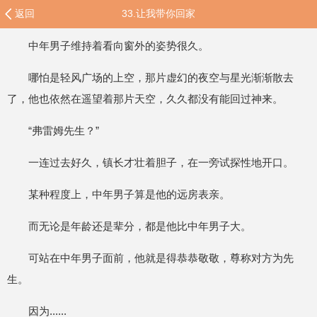
返回
33.让我带你回家
中年男子维持着看向窗外的姿势很久。
哪怕是轻风广场的上空，那片虚幻的夜空与星光渐渐散去
了，他也依然在遥望着那片天空，久久都没有能回过神来。
“弗雷姆先生？”
一连过去好久，镇长才壮着胆子，在一旁试探性地开口。
某种程度上，中年男子算是他的远房表亲。
而无论是年龄还是辈分，都是他比中年男子大。
可站在中年男子面前，他就是得恭恭敬敬，尊称对方为先
生。
因为......