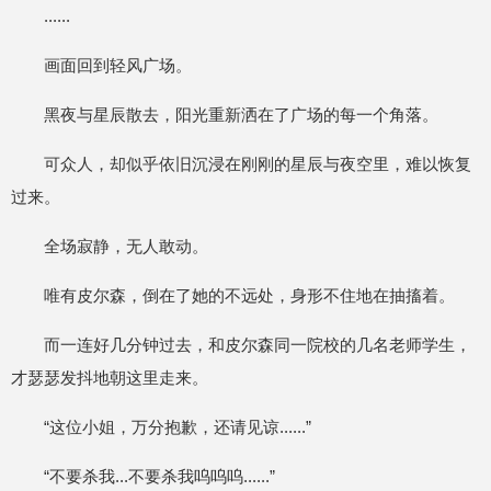
......
画面回到轻风广场。
黑夜与星辰散去，阳光重新洒在了广场的每一个角落。
可众人，却似乎依旧沉浸在刚刚的星辰与夜空里，难以恢复
过来。
全场寂静，无人敢动。
唯有皮尔森，倒在了她的不远处，身形不住地在抽搐着。
而一连好几分钟过去，和皮尔森同一院校的几名老师学生，
才瑟瑟发抖地朝这里走来。
“这位小姐，万分抱歉，还请见谅......”
“不要杀我...不要杀我呜呜呜......”