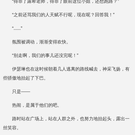
“得罪了露希老师，得罪了眼前这位小姐，还想跑路？”
“之前还骂我们的人天赋不行呢，现在呢？回答我！”
“......”
氛围被调动，渐渐变得欢快。
“别走啊，我们的事儿还没完呢！”
伊瑟琳也在这时候朝着几人逃离的路线喊去，神采飞扬，有
些骄傲地抬起了下巴。
只是——
热闹，是属于他们的吧。
路时站在广场上，站在人群之外，也努力地抬起头，露出一
丝笑容。