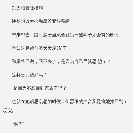
别光顾着吐槽啊！
快想想该怎么和露希亚解释啊！
想来想去，路时脑子里总会跳出一些本子才会有的剧情。
早知道穿越前不天天刷JM了！
和露希亚说，回不去了，是因为自己早就恶.堕了？
这样更完蛋好吗？
“是因为不想回到家族了吗？”
也就在她胡思乱想的时候，伊瑟琳的声音又是将她拉回到了
现实。
“诶？”