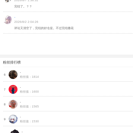
2026/8/7 1:38:32
完结了。？？
-
2026/8/2 2:04:26
评论又清空了，完结的好仓促。不过完结撒花
粉丝排行榜
-
把
6
粉丝值：1814
-
把
7
粉丝值：1600
-
把
8
粉丝值：1565
-
种
9
粉丝值：1530
-