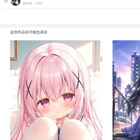
种
10
粉丝值：1500
这些作品你可能也喜欢