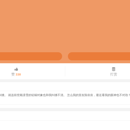
赞
打赏
338
缠。 就连前世顾凛雪的铝铜对象也和我纠缠不清。 怎么我的室友陈依依，最近看我的眼神也不对劲？