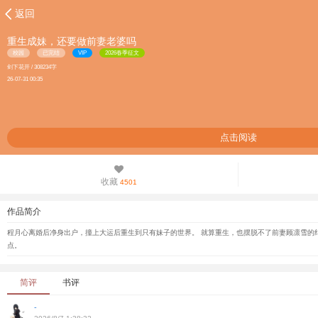
返回
重生成妹，还要做前妻老婆吗
校园
已完结
VIP
2026春季征文
剑下花开 / 308234字
26-07-31 00:35
点击阅读
收藏
4501
作品简介
程月心离婚后净身出户，撞上大运后重生到只有妹子的世界。 就算重生，也摆脱不了前妻顾凛雪的纠
点。
简评
书评
-