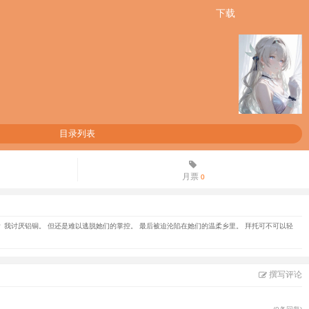
下载
目录列表
月票
0
 我讨厌铝铜。 但还是难以逃脱她们的掌控。 最后被迫沦陷在她们的温柔乡里。 拜托可不可以轻
撰写评论