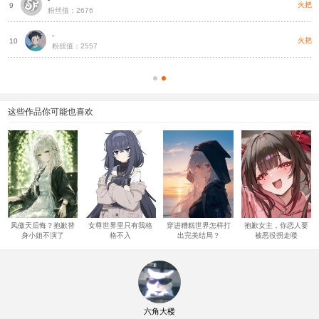
把
火把
9
粉丝值：2676
-
把
火把
10
粉丝值：2557
这些作品你可能也喜欢
凤傲天后悔？抱歉替
女尊世界里只有我格
穿进糟糕世界怎样打
抱歉女主，你恋人要
身小姐不演了
格不入
出完美结局？
被恶役拐走喽
六角大楼