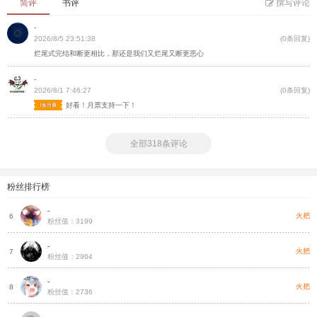
简评
书评
撰写评论
-
2026/8/5 23:51:38
(0条回复)
烂尾式完结和断更相比，那还是我们又烂尾又断更恶心
-
2026/8/1 7:46:27
(0条回复)
好看！月票支持一下！
全部318条评论
粉丝排行榜
-
火
火把
6
粉丝值：3199
-
火
火把
7
粉丝值：2964
-
火
火把
8
粉丝值：2736
-