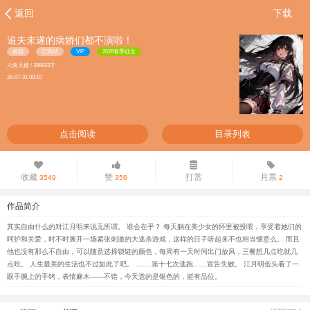
返回
下载
追夫未遂的病娇们都不演啦！
校园
已完结
VIP
2026春季征文
六角大楼 / 398923字
26-07-31 00:10
点击阅读
目录列表
收藏
赞
打赏
月票
3549
356
2
作品简介
其实自由什么的对江月明来说无所谓。 谁会在乎？ 每天躺在美少女的怀里被投喂，享受着她们的
呵护和关爱，时不时展开一场紧张刺激的大逃杀游戏，这样的日子听起来不也相当惬意么。 而且
他也没有那么不自由，可以随意选择锁链的颜色，每周有一天时间出门放风，三餐想几点吃就几
点吃。 人生最美的生活也不过如此了吧。 …… 第十七次逃跑……宣告失败。 江月明低头看了一
眼手腕上的手铐，表情麻木——不错，今天选的是银色的，挺有品位。