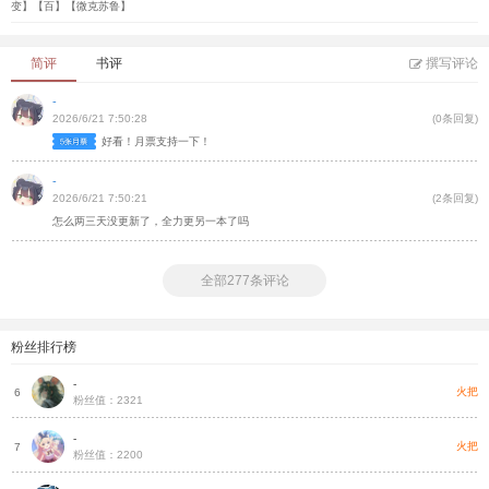
变】【百】【微克苏鲁】
简评
书评
撰写评论
-
2026/6/21 7:50:28
(0条回复)
好看！月票支持一下！
-
2026/6/21 7:50:21
(2条回复)
怎么两三天没更新了，全力更另一本了吗
全部277条评论
粉丝排行榜
-
灵
火把
6
粉丝值：2321
-
火
火把
7
粉丝值：2200