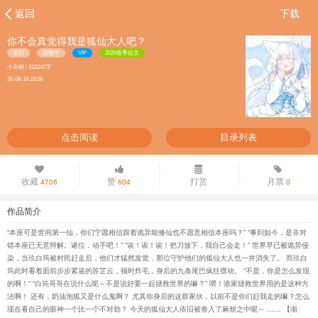
返回
下载
你不会真觉得我是狐仙大人吧？
玄幻
连载中
VIP
2026春季征文
小杂树 / 312242字
26-06-18 23:58
点击阅读
目录列表
收藏
赞
打赏
月票
4706
604
0
作品简介
“本座可是世间第一仙，你们宁愿相信跟着诡异能修仙也不愿意相信本座吗？” “事到如今，是非对
错本座已无意辩解。诸位，动手吧！” “诶！诶！诶！把刀放下，我自己会走！” 世界早已被诡异侵
染，当玖白筠被村民赶走后，他们才猛然发觉，那位守护他们的狐仙大人也一并消失了。 而玖白
筠此时看着面前步步紧逼的苏芷云，顿时炸毛，身后的九条尾巴疯狂摆动。 “不是，你是怎么发现
的啊！” “白筠哥哥在说什么呢～不是说好要一起拯救世界的嘛？” 喂！谁家拯救世界用的是这种方
法啊！ 还有，奶油泡狐又是什么鬼啊？ 尤其你身后的这群家伙，以前不是你们赶我走的嘛？怎么
现在看自己的眼神一个比一个不对劲？ 今天的狐仙大人依旧被卷入了麻烦之中呢～ …… 【渐