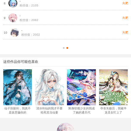
-
把
火把
8
粉丝值：2105
-
把
火把
9
粉丝值：2082
-
把
火把
10
粉丝值：2002
这些作品你可能也喜欢
仙子别拔剑，我真不
清冷剑仙的我才不要
附身软糯少女的我成
夺舍失败后，我被半
是故意骗你的
给死党当仙妻
了她的通天代
龙圣女盯上了