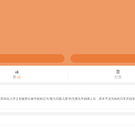
赞
打赏
32
却在入学之初被那位被学校标记为“最大问题儿童”的无厘头学姐缠上后，原本平淡无味的日常开始发生变