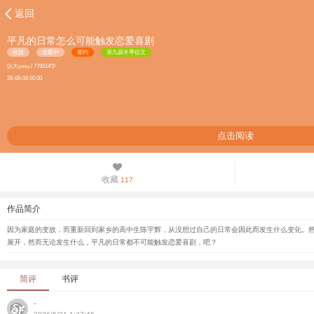
返回
平凡的日常怎么可能触发恋爱喜剧
校园
连载中
签约
第九届冬季征文
以大yosu / 779514字
26-08-08 00:30
点击阅读
收藏
117
作品简介
因为家庭的变故，而重新回到家乡的高中生陈宇辉，从没想过自己的日常会因此而发生什么变化。然而
展开，然而无论发生什么，平凡的日常都不可能触发恋爱喜剧，吧？
简评
书评
-