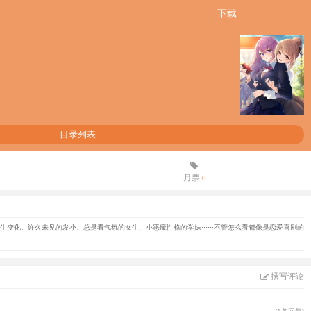
下载
目录列表
月票
0
化。许久未见的发小、总是看气氛的女生、小恶魔性格的学妹······不管怎么看都像是恋爱喜剧的
撰写评论