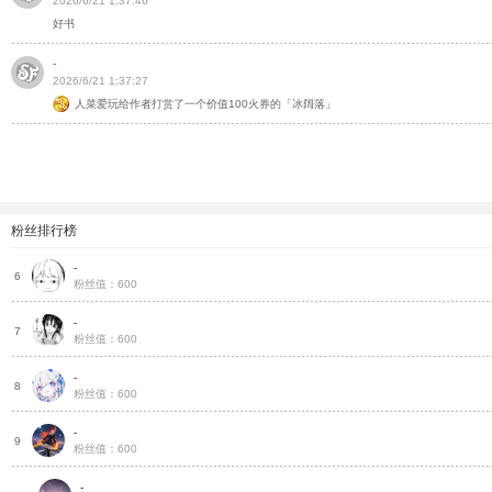
2026/6/21 1:37:46
好书
-
2026/6/21 1:37:27
人菜爱玩给作者打赏了一个价值100火券的「冰阔落」
粉丝排行榜
-
把
6
粉丝值：600
-
种
7
粉丝值：600
-
种
8
粉丝值：600
-
种
9
粉丝值：600
-