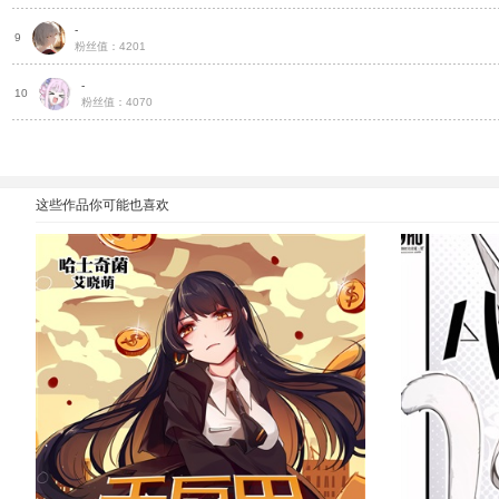
-
火
9
粉丝值：4201
-
火
10
粉丝值：4070
这些作品你可能也喜欢