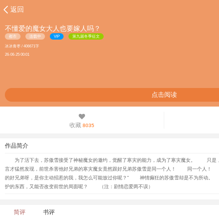
返回
不懂爱的魔女大人也要嫁人吗？
都市
连载中
VIP
第九届冬季征文
冰冰青枣 / 406671字
26-06-25 00:01
点击阅读
收藏
8035
作品简介
为了活下去，苏傲雪接受了神秘魔女的邀约，觉醒了寒灾的能力，成为了寒灾魔女。 只是，
言才猛然发现，前世杀害他好兄弟的寒灾魔女竟然跟好兄弟苏傲雪是同一个人！ 同一个人！
的好兄弟呀，是你主动招惹的我，我怎么可能放过你呢？” 神情癫狂的苏傲雪却是不为所动
护的东西，又能否改变前世的局面呢？ （注：剧情恋爱两不误）
简评
书评