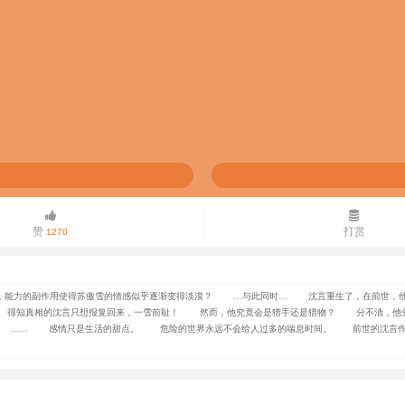
赞
打赏
1270
能力的副作用使得苏傲雪的情感似乎逐渐变得淡漠？ …与此同时… 沈言重生了，在前世，他
 得知真相的沈言只想报复回来，一雪前耻！ 然而，他究竟会是猎手还是猎物？ 分不清，他分
。 …… 感情只是生活的甜点。 危险的世界永远不会给人过多的喘息时间。 前世的沈言作为