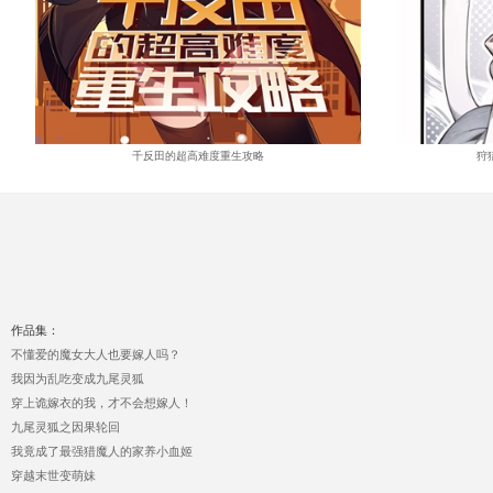
千反田的超高难度重生攻略
狩
作品集：
不懂爱的魔女大人也要嫁人吗？
我因为乱吃变成九尾灵狐
穿上诡嫁衣的我，才不会想嫁人！
九尾灵狐之因果轮回
我竟成了最强猎魔人的家养小血姬
穿越末世变萌妹