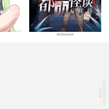
都市怪谈症候群
未
经
网
请
站
勿
或
转
授
载
权
方
许
可