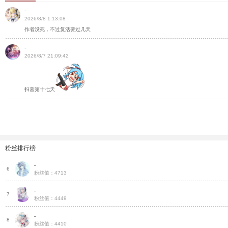
-
2026/8/8 1:13:08
作者没死，不过复活要过几天
-
2026/8/7 21:09:42
扫墓第十七天
粉丝排行榜
-
灵
6
粉丝值：4713
-
火
7
粉丝值：4449
-
火
8
粉丝值：4410