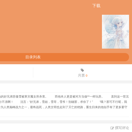
下载
目录列表
月票
0
的好兄弟苏傲雪被寒灾魔女所杀害。 而他本人更是被对方当做**一样玩弄。 直到这一世沈
不清啊！ 沈言：“好兄弟，雪姐，雪哥，雪爷！别碰那，求你了！” “哦？那可不行呢，我
人类巅峰战力之一，最终战死，人类文明也走到了灭亡的绝路，重生归来的他似乎有了更多要守
撰写评论