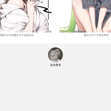
猎魔法少女的魔女才不会被反杀
魔法少女今天也在带娃
冰冰青枣