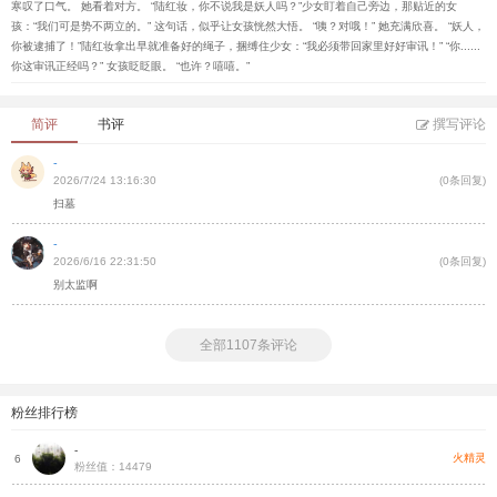
寒叹了口气。 她看着对方。 “陆红妆，你不说我是妖人吗？”少女盯着自己旁边，那贴近的女
孩：“我们可是势不两立的。” 这句话，似乎让女孩恍然大悟。 “咦？对哦！” 她充满欣喜。 “妖人，
你被逮捕了！”陆红妆拿出早就准备好的绳子，捆缚住少女：“我必须带回家里好好审讯！” “你......
你这审讯正经吗？” 女孩眨眨眼。 “也许？嘻嘻。”
简评
书评
撰写评论
-
2026/7/24 13:16:30
(0条回复)
扫墓
-
2026/6/16 22:31:50
(0条回复)
别太监啊
全部1107条评论
粉丝排行榜
-
帝
火精灵
6
粉丝值：14479