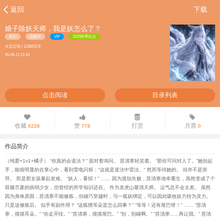
返回
下载
娘子除妖天师，我是妖怎么了？
玄幻
连载中
VIP
2025秋季征文
太玄忘情 / 1238251字
26-06-11 21:14
点击阅读
目录列表
收藏
赞
打赏
月票
6228
778
0
作品简介
（纯爱+1v1+橘子） “你真的会道法？” 面对着询问。 苏清寒轻笑着。 “那你可问对人了。”她抬起
手，能很明显的在掌心中，看到雷电闪烁：“这就是道法中雷法。” 然而等待她的。 却并不是崇
拜。 而是那女孩暴起发难。 “妖人，看招！” …… 因为渡劫失败，苏清寒侥幸重生，虽然变成了个
双腿尽废的病弱少女，但曾经的所学知识还在。 作为龙虎山最强天师。 运气总不会太差。 虽然
因为身体原因，苏清寒不能修炼，但碰巧穿越时，与一狐妖绑定，可以因此吸收妖力转为灵力。
只是这修炼后。 似乎有副作用？ “这狐狸耳朵是怎么回事？” “等等！还有尾巴呀！” …… “苏清
寒，摸摸耳朵。” “你走开哇。” “苏清寒，摸摸尾巴。” “别，别碰啊。” “苏清寒......再让我。” 苏清