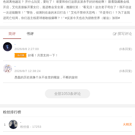
色就离他越近？ 开什么玩笑，要吐了！ 谁要和你们这群反派杀手好好相处啊！ 眼看隐藏教会线
开启，艾伦直接躲开重女们，逃进教会安全屋，翘腿狂笑： “看见没！这次老子苟住了！我不信这
一次还能翻车！” “警告，侦测到在途的末日打击！” 艾伦不禁仰天悲鸣： “不是哥们！？为了送我
进死亡结局，你们连主线星球都敢核爆啊？！” #反派今天也在为拯救世界（被迫）加班#
简评
书评
撰写评论
-
2026/8/8 2:27:00
(0条回复)
好看！月票支持一下！
-
2026/8/7 12:38:24
(0条回复)
愚蠢的历史就像个永不改变的螺旋，不断的旋转
全部1053条评论
粉丝排行榜
-
火精灵
1
粉丝值：17253