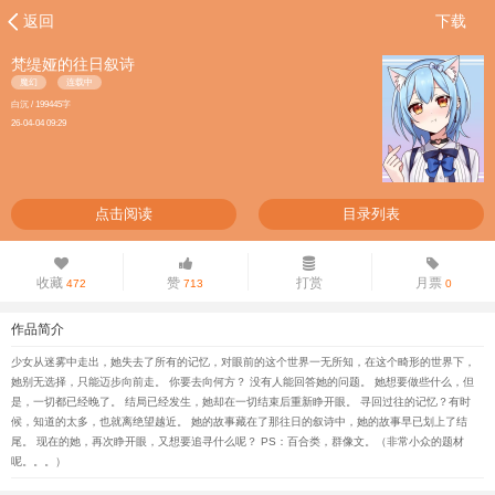
返回
下载
梵缇娅的往日叙诗
魔幻
连载中
白沉 / 199445字
26-04-04 09:29
点击阅读
目录列表
收藏
赞
打赏
月票
472
713
0
作品简介
少女从迷雾中走出，她失去了所有的记忆，对眼前的这个世界一无所知，在这个畸形的世界下，
她别无选择，只能迈步向前走。 你要去向何方？ 没有人能回答她的问题。 她想要做些什么，但
是，一切都已经晚了。 结局已经发生，她却在一切结束后重新睁开眼。 寻回过往的记忆？有时
候，知道的太多，也就离绝望越近。 她的故事藏在了那往日的叙诗中，她的故事早已划上了结
尾。 现在的她，再次睁开眼，又想要追寻什么呢？ PS：百合类，群像文。（非常小众的题材
呢。。。）