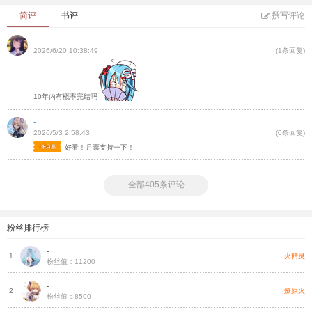
简评
书评
撰写评论
-
2026/6/20 10:38:49
(1条回复)
10年内有概率完结吗
-
2026/5/3 2:58:43
(0条回复)
好看！月票支持一下！
全部405条评论
粉丝排行榜
-
火精灵
1
粉丝值：11200
-
燎原火
2
粉丝值：8500