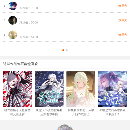
-
燎原火
3
粉丝值：7800
-
燎原火
4
粉丝值：5900
-
燎原火
5
粉丝值：5100
这些作品你可能也喜欢
哈气血姬今天也在尝
凤傲天小说里的黄毛
转生精灵女婴，从零
闭嘴恶龙我不想再跟
试反击圣女
反派也想幸福
开始养成自己
你带孩子了