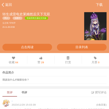
返回
下载
转生成雷电史莱姆然后天下无双
同人
连载中
怪谈异闻主题征文长篇
尘之埃 / 5741字
23-11-28 23:58
点击阅读
目录列表
收藏
赞
打赏
月票
64
29
0
作品简介
我该说什么才能留住你？
简评
书评
撰写评论
-
2023/11/29 15:03:39
(0条回复)