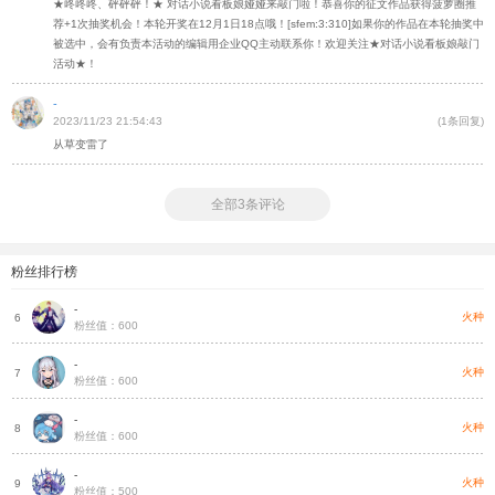
★咚咚咚、砰砰砰！★ 对话小说看板娘娅娅来敲门啦！恭喜你的征文作品获得菠萝圈推
荐+1次抽奖机会！本轮开奖在12月1日18点哦！[sfem:3:310]如果你的作品在本轮抽奖中
被选中，会有负责本活动的编辑用企业QQ主动联系你！欢迎关注★对话小说看板娘敲门
活动★！
-
2023/11/23 21:54:43
(1条回复)
从草变雷了
全部3条评论
粉丝排行榜
-
种
火种
6
粉丝值：600
-
种
火种
7
粉丝值：600
-
种
火种
8
粉丝值：600
-
种
火种
9
粉丝值：500