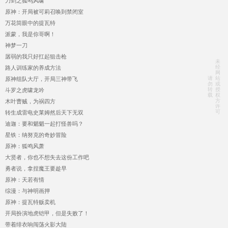
刀剑之狐鸣风啸
原神：开局被可莉召唤到禁闭室
万花筒眼中的提瓦特
派蒙，我是你哥啊！
神梦一刀
孱弱的我只好扛起狙击枪
未
经
路人训练家的养成方法
网
请
站
原神组队大厅，开局三神带飞
勿
或
转
授
斗罗之虎啸龙吟
载
权
方
木叶曹贼，为祸四方
许
可
转生成雷电史莱姆然后天下无双
迪迦：要和魈魈一起打怪兽吗？
星铁：纳努克的奇妙冒险
原神：狐鸣风萧
大贤者，你也不想失去这份工作吧
勇者说，拿捏魔王要趁早
原神：天若有情
综漫：与神明画押
原神：提瓦特贩卖机
开局扮演地虎铠甲，但是失败了！
带着绯衣响闯荡火影大陆