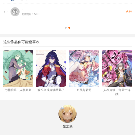
-
种
火种
10
粉丝值：500
这些作品你可能也喜欢
七罪的第二人格姐姐
舰长变成崩铁希儿了
血灵与霜月
人在崩铁，每天十连
抽
尘之埃