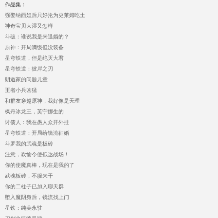
作品集：
强娶纳西妲后只好沦为史莱姆吃土
神奇宝贝大湿又怎样
斗破：谁说我是来退婚的？
原神：开局满级但没装备
星穹铁道，但是绝灭大君
星穹铁道：彼岸之刃
朗道家的问题儿童
王者小兵凶猛
和群友穿越原神，我好像是天理
枫丹冰龙王，芙宁娜生的
讨债人：我在愚人众开外挂
星穹铁道：开局给镜流征婚
斗罗我的武魂是板砖
注意，欢愉令使抵达战场！
你的使魔真棒，现在是我的了
武魂板砖，不服来干
你的二柱子已加入聊天群
堕入魔阴身后，镜流找上门
星铁：纯美永驻