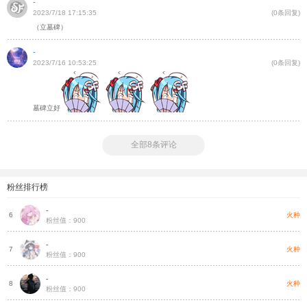
-
2023/7/18 17:15:35
(0条回复)
（立墓碑）
-
2023/7/16 10:53:25
(0条回复)
墓碑立好
全部8条评论
粉丝排行榜
-
种
火种
6
粉丝值：900
-
种
火种
7
粉丝值：900
-
种
火种
8
粉丝值：900