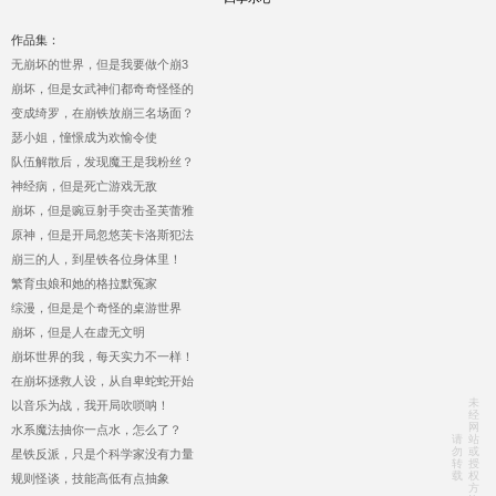
作品集：
无崩坏的世界，但是我要做个崩3
崩坏，但是女武神们都奇奇怪怪的
变成绮罗，在崩铁放崩三名场面？
瑟小姐，憧憬成为欢愉令使
队伍解散后，发现魔王是我粉丝？
神经病，但是死亡游戏无敌
崩坏，但是豌豆射手突击圣芙蕾雅
原神，但是开局忽悠芙卡洛斯犯法
崩三的人，到星铁各位身体里！
繁育虫娘和她的格拉默冤家
综漫，但是是个奇怪的桌游世界
崩坏，但是人在虚无文明
崩坏世界的我，每天实力不一样！
在崩坏拯救人设，从自卑蛇蛇开始
未
以音乐为战，我开局吹唢呐！
经
网
水系魔法抽你一点水，怎么了？
请
站
勿
或
星铁反派，只是个科学家没有力量
转
授
载
权
规则怪谈，技能高低有点抽象
方