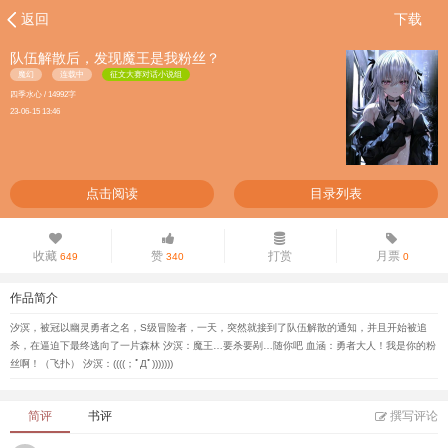
返回
下载
队伍解散后，发现魔王是我粉丝？
魔幻
连载中
征文大赛对话小说组
四季水心 / 14992字
23-06-15 13:46
点击阅读
目录列表
收藏
赞
打赏
月票
649
340
0
作品简介
汐溟，被冠以幽灵勇者之名，S级冒险者，一天，突然就接到了队伍解散的通知，并且开始被追
杀，在逼迫下最终逃向了一片森林 汐溟：魔王…要杀要剐…随你吧 血涵：勇者大人！我是你的粉
丝啊！（飞扑） 汐溟：((((；ﾟДﾟ)))))))
简评
书评
撰写评论