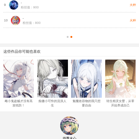
-
种
火种
9
粉丝值：900
-
种
火种
10
粉丝值：800
这些作品你可能也喜欢
雌小鬼盗贼才没有高
痴傻小可怜的流浪人
魅魔收容物的我只想
转生精灵女婴，从零
攻纸防！
生
要自由
开始养成自己
四季水心