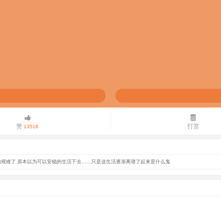
赞
打赏
13518
艰难了 原本以为可以安稳的生活下去……只是这生活逐渐离谱了起来是什么鬼