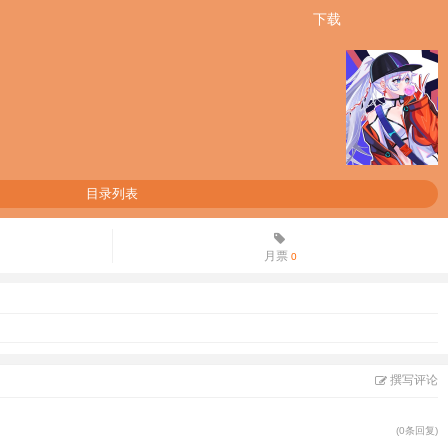
下载
目录列表
月票
0
撰写评论
(0条回复)