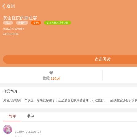
返回
黄金庭院的新住客
同人
连载中
签约
征文大赛对话小说组
无语2277 / 204665字
24-10-31 23:04
点击阅读
收藏
11914
作品简介
莫名其妙收到一个快递，结果就穿越了，还是最老套的穿越变妹，不过也好……至少生活没有以前的
简评
书评
-
2026/4/9 22:57:04