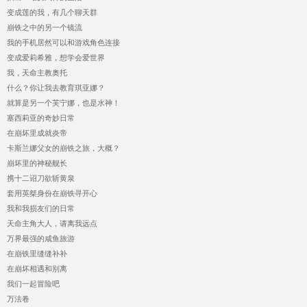
变成莲的我，有几个聊天群
崩铁之中的另一个镜流
我的手机居然可以和游戏角色连接
变成爱莉希雅，想学会爱世界
我，天命主教奥托
什么？你让我去教育琪亚娜？
就算是另一个芙宁娜，也是水神！
塞西莉亚的奇妙日常
在崩坏里成就炎帝
卡斯兰娜父女的崩铁之旅，大概？
崩坏里的神秘舰长
携十二诏刀欲斩黄泉
套用英桀身份在崩铁寻开心
我和我损友们的日常
天命主角大人，请离我远点
万界最强的咸鱼旅游
在崩铁里缝缝补补
在崩坏相遇和别离
我们一起冒险吧
万法卷