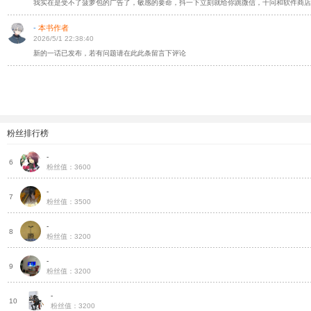
我实在是受不了菠萝包的广告了，敏感的要命，抖一下立刻就给你跳微信，千问和软件商店
-
本书作者
2026/5/1 22:38:40
新的一话已发布，若有问题请在此此条留言下评论
粉丝排行榜
-
火
6
粉丝值：3600
-
火
7
粉丝值：3500
-
把
8
粉丝值：3200
-
把
9
粉丝值：3200
-
把
10
粉丝值：3200