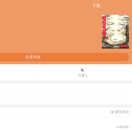
下载
目录列表
月票
0
撰写评论
(0条回复)