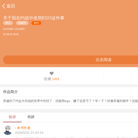
返回
关于我在约战中使用EGO这件事
同人
连载中
签约
KUH2005 / 212106字
26-08-01 09:03
点击阅读
收藏
1451
作品简介
穿越到了约会大作战的世界中性转了，但能用ego，赚了还是亏了？等一下？好像穿越到都市？还
简评
书评
-
本书作者
2026/5/22 21:43:24