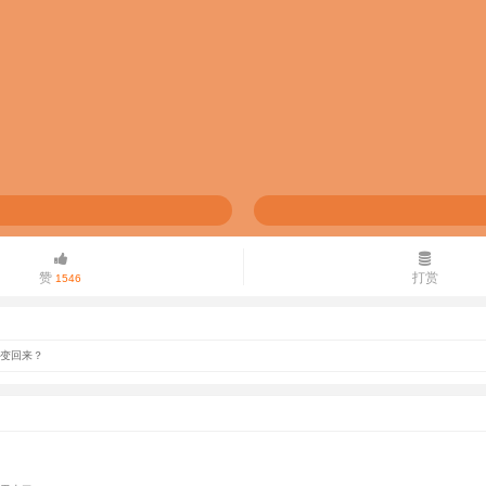
赞
打赏
1546
能变回来？