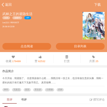
返回
下载
武林之王的退隐生活
古风
连载中
VIP
Lee太白 / 8924181字
26-08-04 23:59
点击阅读
目录列表
收藏
赞
打赏
月票
179499
62532
25
作品简介
今天开始，我退隐了。 但是我该做什么呢……我既没有一技之长，也没有做生意的头脑，我唯一
擅长的就只有打遍天下无敌手而已。 真苦恼啊……
神作
无敌流
搞笑
美女多
小师姨
武林
简评
书评
撰写评论