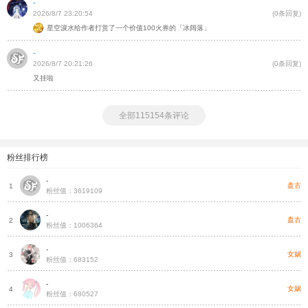
-
2026/8/7 23:20:54
(0条回复)
星空淚水给作者打赏了一个价值100火券的「冰阔落」
-
2026/8/7 20:21:26
(0条回复)
又挂啦
全部115154条评论
粉丝排行榜
-
盘古
1
粉丝值：3619109
-
盘古
2
粉丝值：1006364
-
女娲
3
粉丝值：683152
-
女娲
4
粉丝值：680527