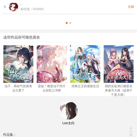
-
女娲
5
粉丝值：500884
这些作品你可能也喜欢
仙子，再哈气你真有
逆徒！都是仙子凭什
武林之王的退隐生活
我的女徒弟们都是未
点欠爱了
么你犯上冲师
来诸天大佬（徒弟个
个是大佬）
Lee太白
未
经
作品集：
网