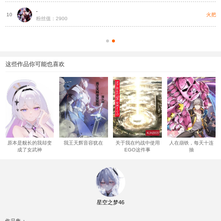
-
把
火把
10
粉丝值：2900
这些作品你可能也喜欢
原本是舰长的我却变
我王天辉音容犹在
关于我在约战中使用
人在崩铁，每天十连
成了女武神
EGO这件事
抽
星空之梦46
作品集：