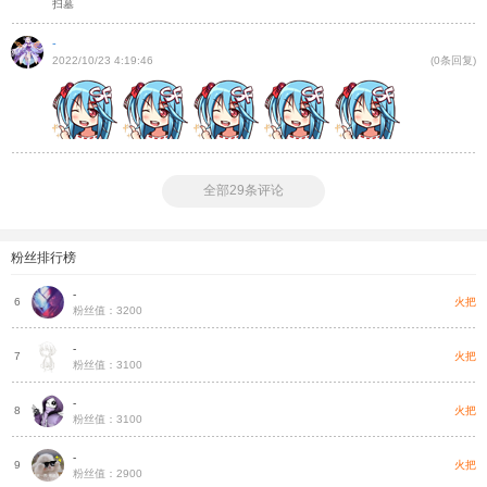
扫墓
-
2022/10/23 4:19:46
(0条回复)
全部29条评论
粉丝排行榜
-
火
火把
6
粉丝值：3200
-
火
火把
7
粉丝值：3100
-
把
火把
8
粉丝值：3100
-
把
火把
9
粉丝值：2900