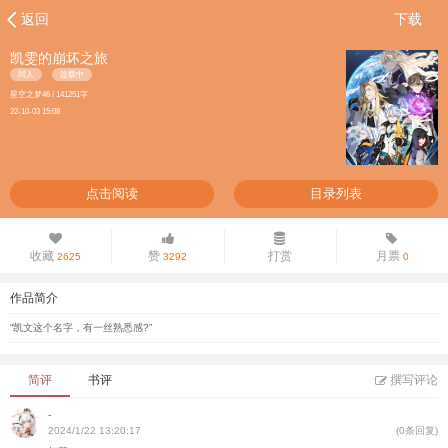
返回
下载
凯雯的崩坏之旅
同人
连载中
星空之梦46 / 141251字
22-10-03 15:08
点击阅读
目录列表
收藏
赞
打赏
月票
2625
3292
0
作品简介
“凯文这个名字，有一丝熟悉感?”
简评
书评
撰写评论
-
2024/1/22 13:20:17
(0条回复)