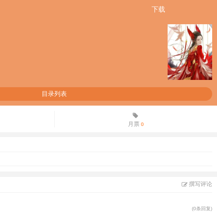
下载
目录列表
月票
0
撰写评论
(0条回复)