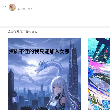
-
种
10
粉丝值：500
这些作品你可能也喜欢