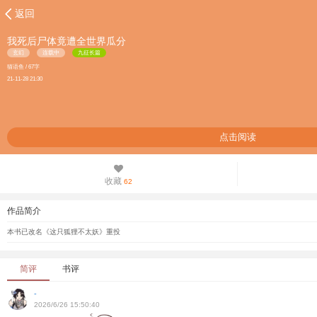
返回
我死后尸体竟遭全世界瓜分
玄幻
连载中
九征长篇
猫语鱼 / 67字
21-11-28 21:30
点击阅读
收藏
62
作品简介
本书已改名《这只狐狸不太妖》重投
简评
书评
-
2026/6/26 15:50:40