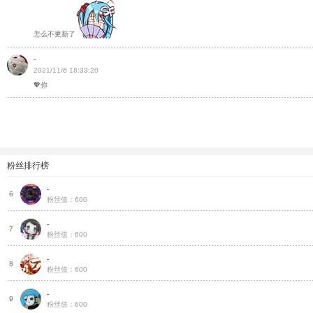
怎么不更新了
-
2021/11/6 18:33:20
💖你
粉丝排行榜
-
种
6
粉丝值：600
-
种
7
粉丝值：600
-
种
8
粉丝值：600
-
种
9
粉丝值：600