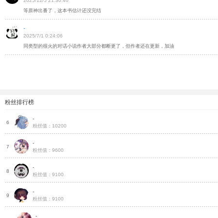
2025/12/5 21:30:40
等原神出番了，这本书估计还没完结
-
2025/7/1 0:24:06
同类型的很火的对话小说作者大部分都断更了，但作者还在更新，加油
粉丝排行榜
-
灵
6
粉丝值：10200
-
灵
7
粉丝值：9600
-
灵
8
粉丝值：9100
-
灵
9
粉丝值：9100
-