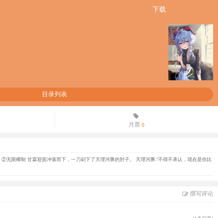
下载
目录列表
月票
0
 ②无限椰制 甘霖迎面冲落而下，一刀剁下了天理河豚的肘子。 天理河豚:“不得不承认，现在是你比
撰写评论