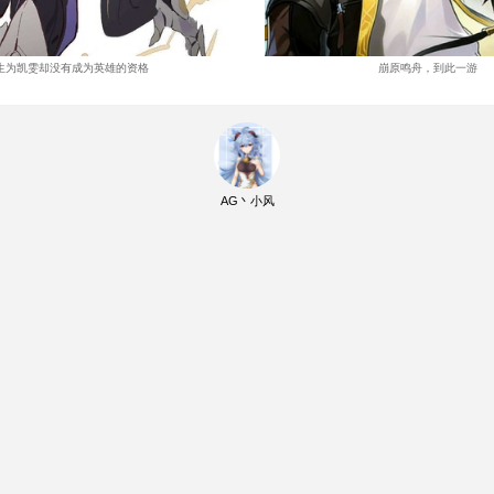
生为凯雯却没有成为英雄的资格
崩原鸣舟，到此一游
AG丶小风