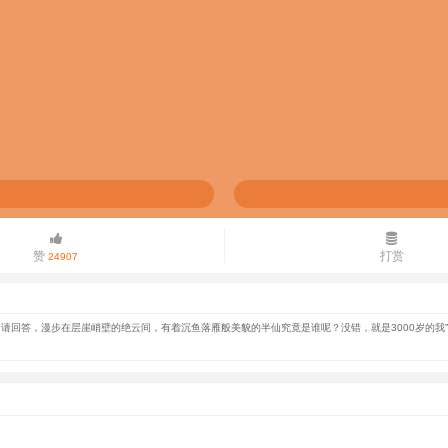
赞
打赏
24907
请回答，漫步在层崖峭壁的绝云间，有着沉鱼落雁般美貌的半仙究竟是谁呢？没错，就是3000岁的我”