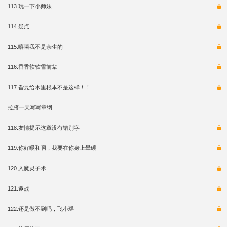
113.玩一下小师妹
114.疑点
115.嘻嘻我不是亲生的
116.香香软软雪前辈
117.旮旯给木里根本不是这样！！
拉胯一天写写章纲
118.友情提示这章没有错别字
119.你好暖和啊，我要在你身上晕碳
120.入魔灵子术
121.邀战
122.还是做不到吗，飞小瑶