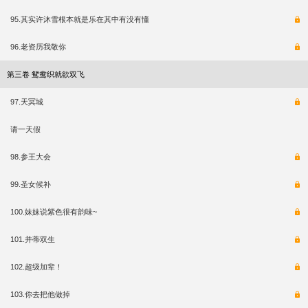
95.其实许沐雪根本就是乐在其中有没有懂
96.老资历我敬你
第三卷 鸳鸯织就欲双飞
97.天冥城
请一天假
98.参王大会
99.圣女候补
100.妹妹说紫色很有韵味~
101.并蒂双生
102.超级加辈！
103.你去把他做掉