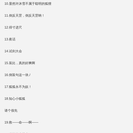
10.显然许沐雪不属于聪明的狐狸
11.倒反天罡，倒反天罡呐！
12.得寸进尺
13.夜话
14.试剑大会
15.装比，真的好爽啊
16.倒装句这一块./
17.狐狐永不为奴！
18.知心小狐狐
请个假先
19.救——命——啊——