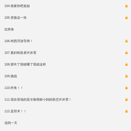
104.谁家孙吧老姐
105.变脸这一块
拉胯条
106.柯西浮游导弹！
107.寡妇制造者许沐雪
108.那咋了我错哪了我就这样
109.挑战
110.炸鱼！！
111.现在登场的是冷脸萌娇小妈妈形态许沐雪！
112.是邪术！！
浅鸽一天