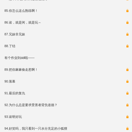
85.你怎么这么熟练啊！
86.诶，就是闲，就是玩～
87.兄妹非兄妹
88.了结
有个作业到ddl啦——
89.把你麻麻偷走惹啊！
90.落幕
91.最后的复仇
92.为什么总是要求受害者背负道德？
93.诶呀好玩
94.好笑吗，我只看到一只水分充足的小狐狸