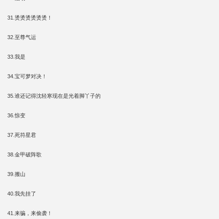
31.烫烫烫烫烫烫！
32.至尊气运
33.我是
34.宝可梦对决！
35.谁还记得沈轻寒现在是光着脚丫子的
36.惊变
37.死符星君
38.金甲破阵歌
39.搬山
40.我先挂了
41.来骗，来偷袭！