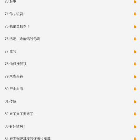
73.起事
74.你，识货！
75.我是灵狐啊！
76.活吧，谁能活过你啊
77.改号
78.仙狐抚我顶
79.朱雀兵符
80.尸山血海
81.传位
82.来了来了要来了！
83.有奸情啊！
84.想不到吧其实我还当过魔尊