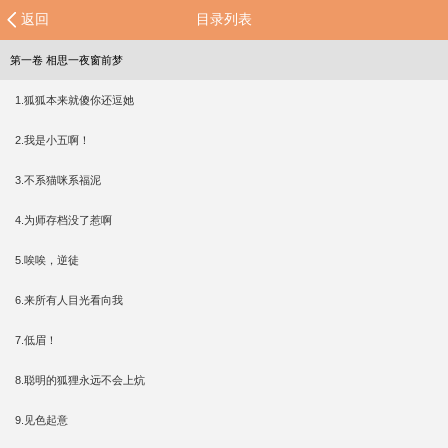
返回
目录列表
第一卷 相思一夜窗前梦
1.狐狐本来就傻你还逗她
2.我是小五啊！
3.不系猫咪系福泥
4.为师存档没了惹啊
5.唉唉，逆徒
6.来所有人目光看向我
7.低眉！
8.聪明的狐狸永远不会上炕
9.见色起意