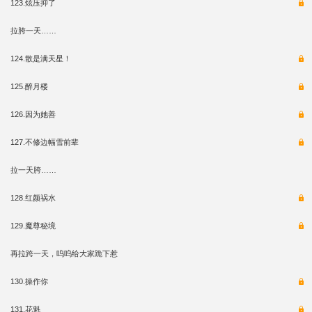
123.炫压抑了
拉胯一天……
124.散是满天星！
125.醉月楼
126.因为她善
127.不修边幅雪前辈
拉一天胯……
128.红颜祸水
129.魔尊秘境
再拉跨一天，呜呜给大家跪下惹
130.操作你
131.花魁