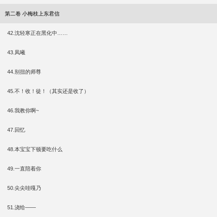
第二卷 小梅枝上东君信
42.沈轻寒正在黑化中……
43.凤曦
44.别扭的师尊
45.不！收！徒！（其实还是收了）
46.我教你啊~
47.回忆
48.本宝宝下顿要吃什么
49.一直陪着你
50.尖尖哇嘎乃
51.浇给——