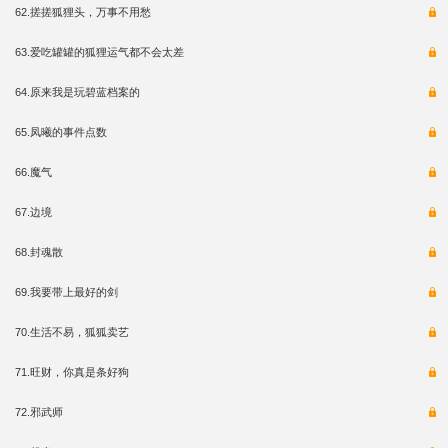
62.搓搓狐狸头，万事不用愁
63.爱吃罐罐的狐狸运气都不会太差
64.原来我是玩碧蓝档案的
65.凤曦的事件点数
66.魔气
67.边境
68.封魂散
69.我要带上最好的剑
70.生活不易，狐狐卖艺
71.旺财，你真是条好狗
72.邪武师