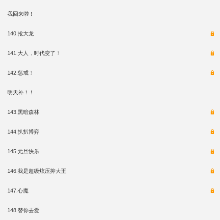
我回来啦！
140.抢大龙
141.大人，时代变了！
142.惩戒！
明天补！！
143.黑暗森林
144.扒扒博弈
145.元旦快乐
146.我是超级炫压抑大王
147.心魔
148.替你去爱