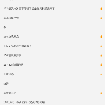
132.是我许沐雪不够骚了还是你灵秋眼光高了
133.软糯小雪
条
134.秘境开启！
135.又见面啦小倒霉蛋！
136.秘境我开的
137.408你崛起吧
138.筛选
拉跨！
139.第三轮
没死没死，不会切的一定会好好完结！