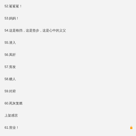
52.鲨鲨鲨！
53.妈妈！
54.这是格挡，这是垫步，这是心中的义父
55.潜入
56.凤轩
57.剪发
58.糖人
59.封府
60.死灰复燃
上架感言
61.营业！