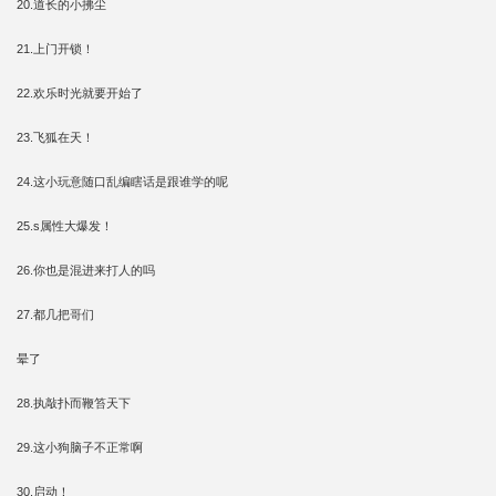
20.道长的小拂尘
21.上门开锁！
22.欢乐时光就要开始了
23.飞狐在天！
24.这小玩意随口乱编瞎话是跟谁学的呢
25.s属性大爆发！
26.你也是混进来打人的吗
27.都几把哥们
晕了
28.执敲扑而鞭笞天下
29.这小狗脑子不正常啊
30.启动！