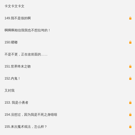
卡文卡文卡文
149.我不是假的啊
啊啊啊相信我我也不想拉垮的！
150.嗯嘟
不是不更，正在改前面的……
151.世界终末之吻
152.内鬼！
又封我
153. 我是小勇者
154.没想过，因为我是不死之身嘻嘻
155.来次魔术戏法，怎么样？