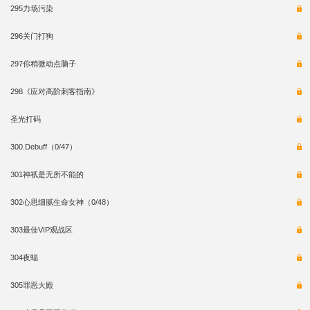
295力场污染
296关门打狗
297你稍微动点脑子
298《应对高阶刺客指南》
圣光打码
300.Debuff（0/47）
301神祇是无所不能的
302心思细腻生命女神（0/48）
303最佳VIP观战区
304夜蝠
305罪恶大殿