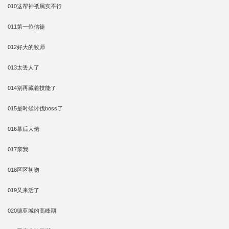
010这帮神祇属实不行
011第一位信徒
012好大的牧师
013太丢人了
014别再藏着技能了
015是时候讨伐boss了
016幕后大佬
017亲我
018区区初吻
019又来活了
020德亚城的高峰期