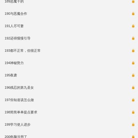
189恶魔干的
190与恶魔合作
191人尽可妻
192还得慢慢引导
193都不正常，但很正常
194神秘势力
195夜袭
196残忍的第九圣女
197你知道该怎么做
198简简单单提点要求
199学习使人进步
200电脑没用了