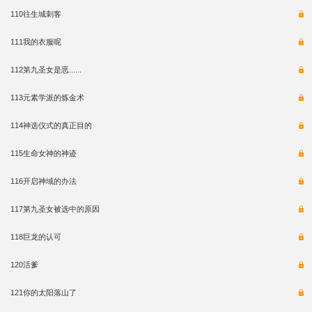
110往生城刺客
111我的衣服呢
112第九圣女是恶......
113元素学派的炼金术
114神选仪式的真正目的
115生命女神的神迹
116开启神域的办法
117第九圣女被选中的原因
118巨龙的认可
120活爹
121你的太阳落山了