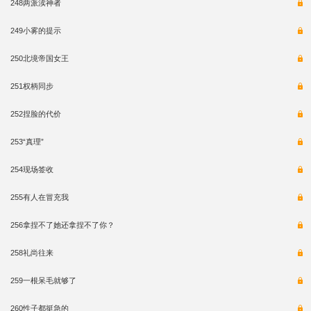
248两派渎神者
249小雾的提示
250北境帝国女王
251权柄同步
252捏脸的代价
253“真理”
254现场签收
255有人在冒充我
256拿捏不了她还拿捏不了你？
258礼尚往来
259一根呆毛就够了
260性子都挺急的