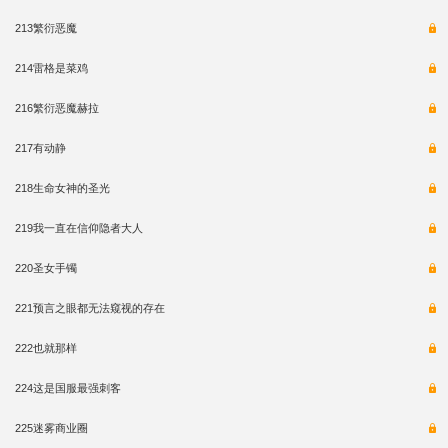
213繁衍恶魔
214雷格是菜鸡
216繁衍恶魔赫拉
217有动静
218生命女神的圣光
219我一直在信仰隐者大人
220圣女手镯
221预言之眼都无法窥视的存在
222也就那样
224这是国服最强刺客
225迷雾商业圈