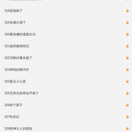
318该逃跑了
319全都欠调了
320薇洛娜的逃跑办法
321迪莉娅很纯洁
322召唤好像失败了
323神祇的聊天栏
324耍点小心思
325艾莉尔前辈似乎疯了
326给个面子
327性价比
328兽神大人的朋友