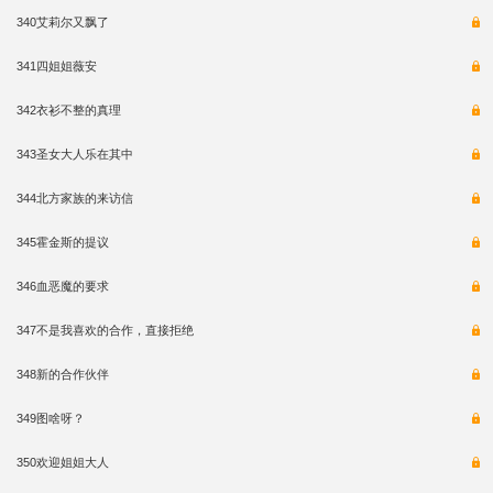
340艾莉尔又飘了
341四姐姐薇安
342衣衫不整的真理
343圣女大人乐在其中
344北方家族的来访信
345霍金斯的提议
346血恶魔的要求
347不是我喜欢的合作，直接拒绝
348新的合作伙伴
349图啥呀？
350欢迎姐姐大人