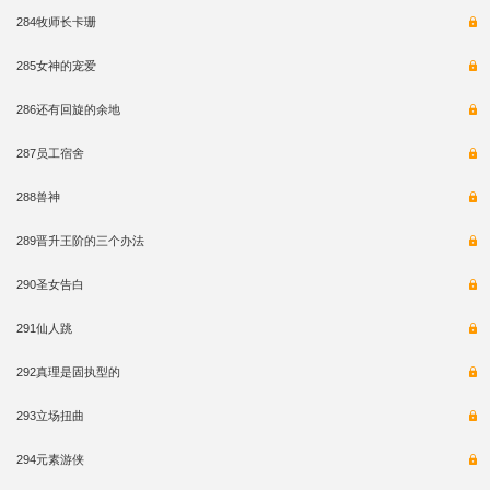
284牧师长卡珊
285女神的宠爱
286还有回旋的余地
287员工宿舍
288兽神
289晋升王阶的三个办法
290圣女告白
291仙人跳
292真理是固执型的
293立场扭曲
294元素游侠