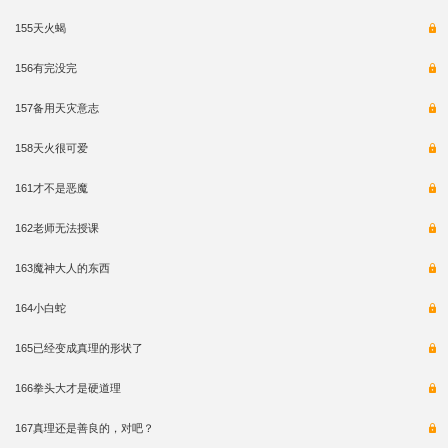
155天火蝎
156有完没完
157备用天灾意志
158天火很可爱
161才不是恶魔
162老师无法授课
163魔神大人的东西
164小白蛇
165已经变成真理的形状了
166拳头大才是硬道理
167真理还是善良的，对吧？