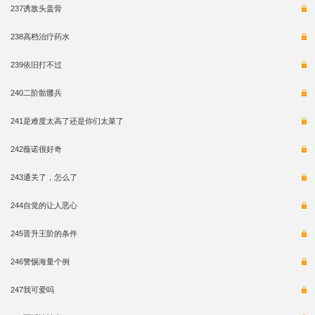
237诱敌头盖骨
238高档治疗药水
239依旧打不过
240二阶骷髅兵
241是难度太高了还是你们太菜了
242薇诺很好奇
243通关了，怎么了
244自觉的让人恶心
245晋升王阶的条件
246警惕海量个例
247我可爱吗