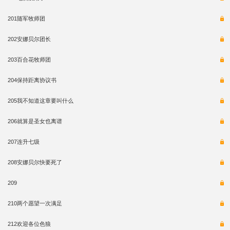
201随军牧师团
202安娜贝尔团长
203百合花牧师团
204保持距离协议书
205我不知道这章要叫什么
206就算是圣女也离谱
207连升七级
208安娜贝尔快要死了
209
210两个愿望一次满足
212欢迎各位色狼