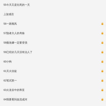
55今天又是社死的一天
上架感言
56一路顺风
57隐者大人的考验
58薇洛娜一定要变强
59已经好几天没有治人了
60小狗
61天火信徒
62笔试第一
63火龙谷中的蒂亚
64我要看到血流成河