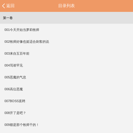
返回
目录列表
第一卷
001今天开始当萝莉牧师
002牧师好像也挺适合刺客的说
003来自五百年前
004骂谁罕见
005恶魔的气息
006高位恶魔
007BOSS直聘
008开了是吧？
009都是那个牧师干的！