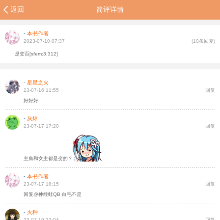
返回
简评详情
-
本书作者
2023-07-10 07:37
(10条回复)
是变百[sfem:3:312]
-
星星之火
23-07-16 11:55
回复
好好好
-
灰烬
23-07-17 17:20
回复
主角和女主都是变的？
-
本书作者
23-07-17 18:15
回复
回复@神经蛙QB 白毛不是
-
火种
23-07-19 23:04
回复