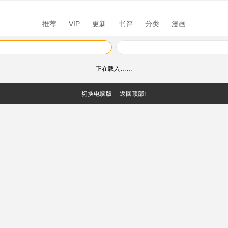
推荐
VIP
更新
书评
分类
漫画
正在载入……
切换电脑版
返回顶部↑