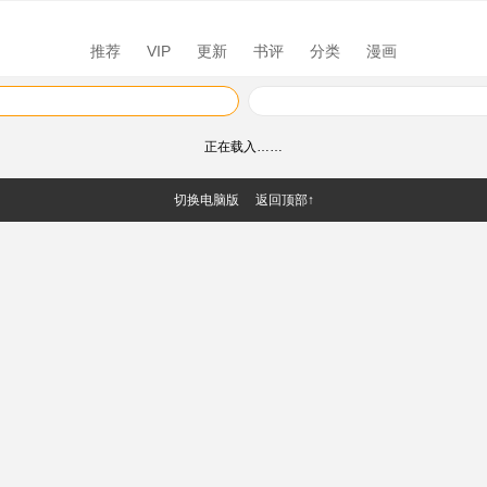
推荐
VIP
更新
书评
分类
漫画
正在载入……
切换电脑版
返回顶部↑