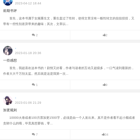
2023-04-12 18:44
前期书评
首先，这本书属于女频重生文，重生盖过了性转，使得文章没有一般性转文的扭扭捏捏，又
带有一些性别差异带来的趣味；其次，文章以...
2
2
-
2023-01-18 20:36
一些感想
首先，我超喜欢这本书的！剧情又好看，作者与读者的互动又超级多，一口气读到最新的，
作者大大千万别太监。然后就是这是我第一次...
1
9
-
2023-01-06 21:29
加更规则
10000火卷或者100月票加更1500字，必须是由一个人发出来。真不是作者看不起小额或者
贪财什么的哦，毕竟真想要钱，零...
7
34