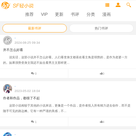
推荐
VIP
更新
书评
分类
漫画
最新书评
热门书评
-
2024-08-25 09:34
并不怎么好看
说实话，这部小说并不怎么好看。人们看变身文都喜欢看主角是弱势的，是作为老婆一方
的。如果强势变身文我还不如去看男主文那样更...
0
0
-
2023-05-02 18:04
作者和作品，都很了不起
这部小说相较于其他的小说来说，更像是一个作品，是作者投入所有精力进去创作，而不是
随手可见的路边摊。它有一种严谨的美感，不...
1
4
-