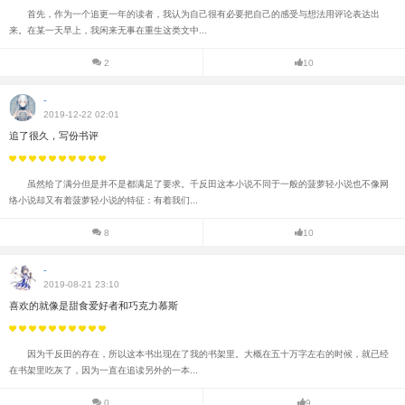
首先，作为一个追更一年的读者，我认为自己很有必要把自己的感受与想法用评论表达出
来。在某一天早上，我闲来无事在重生这类文中...
2
10
-
2019-12-22 02:01
追了很久，写份书评
虽然给了满分但是并不是都满足了要求。千反田这本小说不同于一般的菠萝轻小说也不像网
络小说却又有着菠萝轻小说的特征：有着我们...
8
10
-
2019-08-21 23:10
喜欢的就像是甜食爱好者和巧克力慕斯
因为千反田的存在，所以这本书出现在了我的书架里。大概在五十万字左右的时候，就已经
在书架里吃灰了，因为一直在追读另外的一本...
0
9