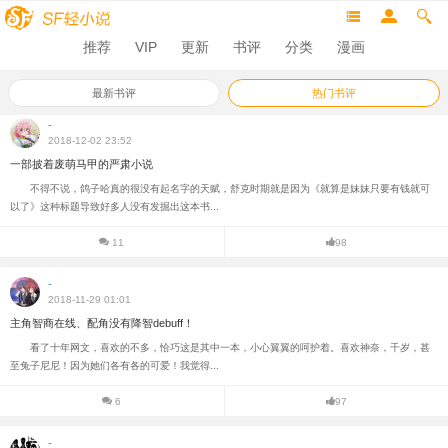
推荐
VIP
更新
书评
分类
漫画
最新书评
热门书评
-
2018-12-02 23:52
一部披着废萌马甲的严肃小说
不得不说，鸽子哈真的很没有起名字的天赋，舒克时期就是因为《就算是妹妹只要有钱就可
以了》这种标题导致好多人没有发掘出这本书...
11
98
-
2018-11-29 01:01
主角智商在线、配角没有降智debuff！
看了十年网文，喜欢的不多，恰巧这是其中一本，小心翼翼的呵护着。喜欢神奈，千岁，甚
至兔子尼尼！因为她们各有各的可爱！我觉得...
6
97
-