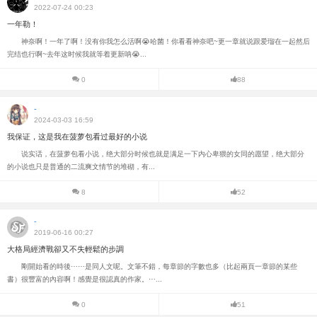
2022-07-24 00:23
一年勒！
神奈啊！一年了啊！没有你我怎么活啊😭哈菌！你看看神奈吧~更一章就说跟爱瑠在一起然后
完结也行啊~去年这时候我就等着更新呐😭...
0
88
-
2024-03-03 16:59
我保证，这是我在菠萝包看过最好的小说
说实话，在菠萝包看小说，绝大部分时候也就是满足一下内心卑猥的女同的愿望，绝大部分
的小说也只是普通的二流爽文情节的堆砌，有...
8
52
-
2019-06-16 00:27
大格局經濟戰卻又不失輕鬆的步調
剛開始看的時後⋯⋯是同人文呢。文筆不錯，每章節的字數也多（比起兩頁一章節的某些
書）很豐富的內容啊！感覺是很認真的作家。⋯...
0
51