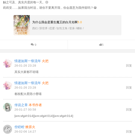
触之可及、真实共度的每一天。😢
莉莉安……如果我当时说，请你不要离开我，你会愿意为我停留吗？😭
为什么我会是重生魔王的白月光啊
5.0
西幻 /异世界 /恋爱 /女性主角 /变身 /橘味 /
9
5
情逝如斯一祭流年
火把
26-01-26 23:28
回复
其实大家都不轻喵
情逝如斯一祭流年
火把
26-01-26 23:28
回复
都发配火星陪小蕾喵
传说之章
本书作者
26-01-27 00:58
回复
[em:sfgirl:014][em:sfgirl:014][em:sfgirl:014]
倥硿崆
燎原火
26-02-06 14:27
回复