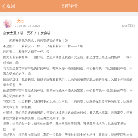
返回
书评详情
-
火把
2026-01-26 23:26
(9条回复)
皇女太重了喵，受不了了发癫喵
莉莉安是我的信念，莉莉安是我的答案！😫
不是的！……莉莉安不一样……只有莉莉安不一样——！😡
莉莉安……和任何人都不一样。😌
因为莉莉安的名字……很好听。念起来就会让我很有安全感。那是这世上最圣洁的旋律……我不
想省略。🤗
莉莉安是空茫宇宙中最美好的神明。时间永远不能使她枯萎，你们要与我一同记住她的存在，不
再忘记她的名字。😄
她庇护过往，包容彷徨。她倾尽所有爱着我们，以高尚的栖祭护航正确的命途，又赐予你我她的
最大爱意。😘
她是空茫宇宙中最温柔的神明。世界回报她永不绝灭的繁荣，你们要与我一同记住她的存在，不
再忘记她的名字。😫
花繁叶茂、生灵挤挤，我们脚下的土地生生不息——莉莉安，这就是你想要守护的珍宝，这就是
你为我们留下的礼物。
你说过，我们的足迹遍布国度，当我们继续踏上这条路的时候，看见花木葱茏、云满湛空，还有
那些洋溢着幸福的笑脸，就会再次见到你。😫
是啊，这里的每一处，都有你的影子，我当然能够看到啊。可是我所渴求的，从来都不是这
些……☹️
我想要在广阔的星海里与我共享同一片风景、于漫长时间中朝夕相伴；莉莉安，我想要回到与你