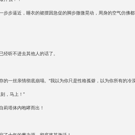
一步步逼近，睡衣的裙摆因急促的脚步微微晃动，周身的空气仿佛都
已经听不进去其他人的话了。
存的一丝亲情彻底崩塌。“我以为你只是性格孤僻，以为你所有的冷
刻，马上！”
自莉塔体内咆哮而出！
寂了十年的魔力源，彻底将其激活！