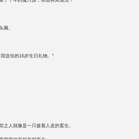
头脑。
我送你的16岁生日礼物。”
前之人就像是一只披着人皮的畜生。