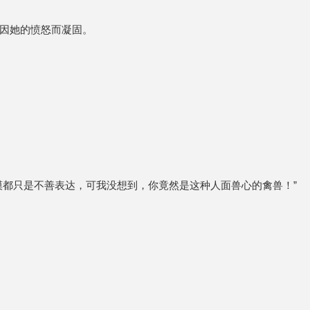
因她的愤怒而凝固。
漠都只是不善表达，可我没想到，你竟然是这种人面兽心的禽兽！”