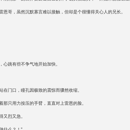
雷恩哥，虽然沉默寡言难以接触，但却是个很懂得关心人的兄长。
，心跳有些不争气地开始加快。
站在门口，瞳孔因极致的震惊而骤然收缩。
着那只用力按压的手臂，直直对上雷恩的脸。
得又烈又急。
做什么？！”