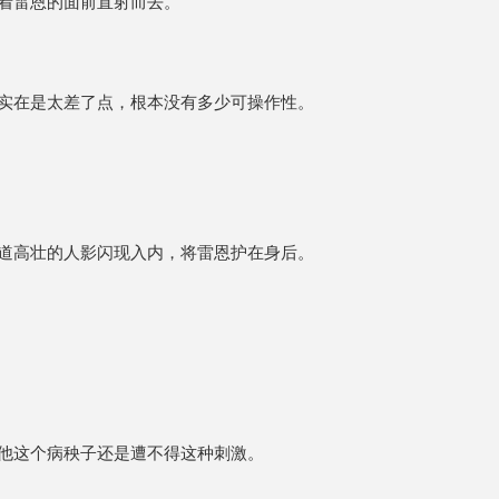
着雷恩的面前直射而去。
实在是太差了点，根本没有多少可操作性。
道高壮的人影闪现入内，将雷恩护在身后。
他这个病秧子还是遭不得这种刺激。