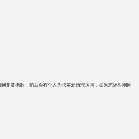
感到非常抱歉。稍后会有仆人为您重新清理房间，如果您还对刚刚