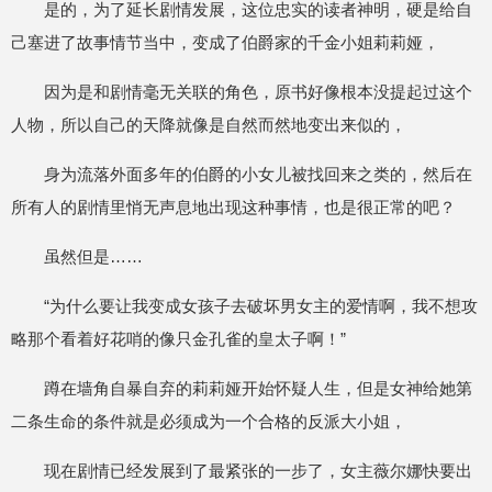
是的，为了延长剧情发展，这位忠实的读者神明，硬是给自
己塞进了故事情节当中，变成了伯爵家的千金小姐莉莉娅，
因为是和剧情毫无关联的角色，原书好像根本没提起过这个
人物，所以自己的天降就像是自然而然地变出来似的，
身为流落外面多年的伯爵的小女儿被找回来之类的，然后在
所有人的剧情里悄无声息地出现这种事情，也是很正常的吧？
虽然但是……
“为什么要让我变成女孩子去破坏男女主的爱情啊，我不想攻
略那个看着好花哨的像只金孔雀的皇太子啊！”
蹲在墙角自暴自弃的莉莉娅开始怀疑人生，但是女神给她第
二条生命的条件就是必须成为一个合格的反派大小姐，
现在剧情已经发展到了最紧张的一步了，女主薇尔娜快要出