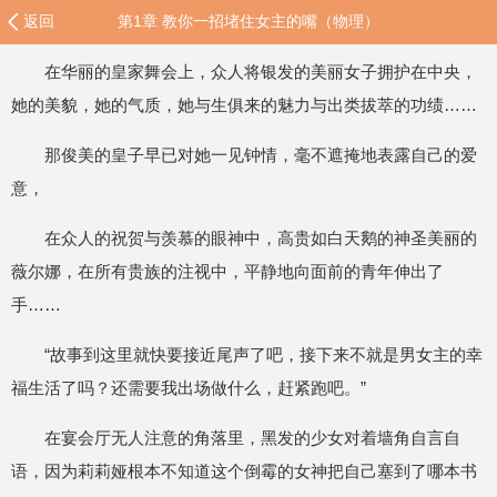
返回
第1章 教你一招堵住女主的嘴（物理）
在华丽的皇家舞会上，众人将银发的美丽女子拥护在中央，
她的美貌，她的气质，她与生俱来的魅力与出类拔萃的功绩……
那俊美的皇子早已对她一见钟情，毫不遮掩地表露自己的爱
意，
在众人的祝贺与羡慕的眼神中，高贵如白天鹅的神圣美丽的
薇尔娜，在所有贵族的注视中，平静地向面前的青年伸出了
手……
“故事到这里就快要接近尾声了吧，接下来不就是男女主的幸
福生活了吗？还需要我出场做什么，赶紧跑吧。”
在宴会厅无人注意的角落里，黑发的少女对着墙角自言自
语，因为莉莉娅根本不知道这个倒霉的女神把自己塞到了哪本书