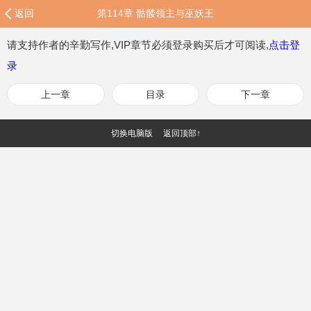
返回
第114章 骷髅领主与巫妖王
请支持作者的辛勤写作,VIP章节必须登录购买后才可阅读,
点击登
录
上一章
目录
下一章
切换电脑版
返回顶部↑