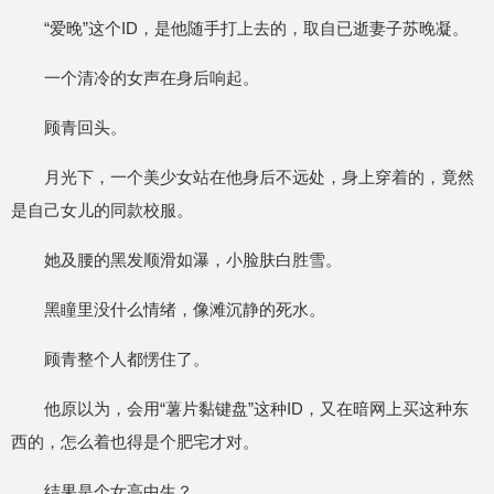
“爱晚”这个ID，是他随手打上去的，取自已逝妻子苏晚凝。
一个清冷的女声在身后响起。
顾青回头。
月光下，一个美少女站在他身后不远处，身上穿着的，竟然
是自己女儿的同款校服。
她及腰的黑发顺滑如瀑，小脸肤白胜雪。
黑瞳里没什么情绪，像滩沉静的死水。
顾青整个人都愣住了。
他原以为，会用“薯片黏键盘”这种ID，又在暗网上买这种东
西的，怎么着也得是个肥宅才对。
结果是个女高中生？