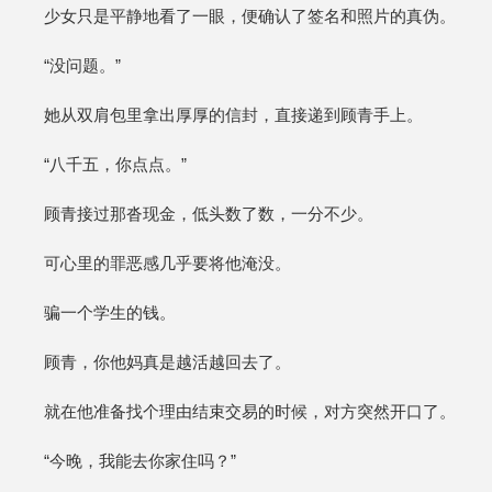
少女只是平静地看了一眼，便确认了签名和照片的真伪。
“没问题。”
她从双肩包里拿出厚厚的信封，直接递到顾青手上。
“八千五，你点点。”
顾青接过那沓现金，低头数了数，一分不少。
可心里的罪恶感几乎要将他淹没。
骗一个学生的钱。
顾青，你他妈真是越活越回去了。
就在他准备找个理由结束交易的时候，对方突然开口了。
“今晚，我能去你家住吗？”