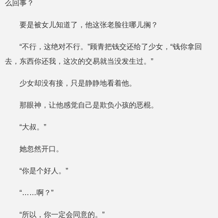
么回事？
要是被女儿知道了，他这张老脸往哪儿搁？
“不行，这绝对不行。”顾青把钱交还给了少女，“钱你拿回
去，东西你还我，这次的交易就当没发生过。”
少女却没有接，只是静静地看着他。
那眼神，让他感觉自己是欺负小孩的恶棍。
“大叔。”
她忽然开口。
“你是个好人。”
“……啊？”
“所以，你一定会同意的。”