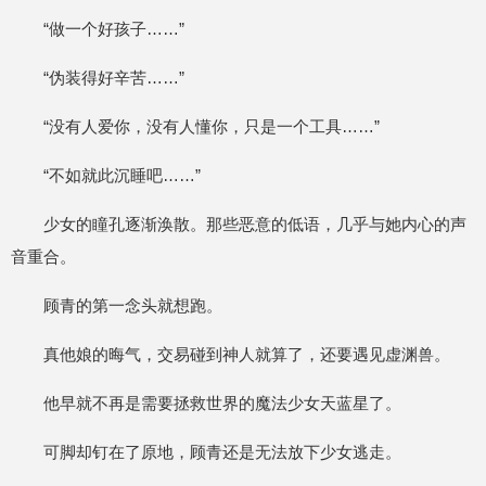
“做一个好孩子……”
“伪装得好辛苦……”
“没有人爱你，没有人懂你，只是一个工具……”
“不如就此沉睡吧……”
少女的瞳孔逐渐涣散。那些恶意的低语，几乎与她内心的声
音重合。
顾青的第一念头就想跑。
真他娘的晦气，交易碰到神人就算了，还要遇见虚渊兽。
他早就不再是需要拯救世界的魔法少女天蓝星了。
可脚却钉在了原地，顾青还是无法放下少女逃走。