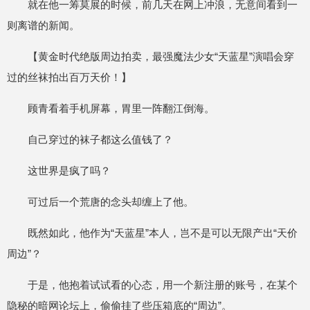
就在他一筹莫展的时候，前几天在网上冲浪，无意间看到一
则离谱的新闻。
【黄金时代绝版周边拍卖，最强魔法少女“天蓝星”演唱会穿
过的丝袜拍出百万天价！】
顾青看着手机屏幕，胃里一阵翻江倒海。
自己穿过的袜子都这么值钱了？
这世界是疯了吗？
可过后一个荒唐的念头却缠上了他。
既然如此，他作为“天蓝星”本人，岂不是可以无限产出“天价
周边”？
于是，他抱着试试看的心态，用一个新注册的账号，在某个
隐秘的暗网论坛上，偷偷挂了些压箱底的“周边”。