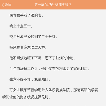
返回
第一章 我的丝袜能卖钱？
顾青抬手看了眼腕表。
晚上十点五十。
交易对象已经迟到了二十分钟。
晚风卷着凉意吹过天桥。
他不耐烦地咂了下嘴，忍下了抽烟的冲动。
半年前辞掉工作后，他用仅有的积蓄盘了家便利店。
生意不好不坏，勉强糊口。
可女儿顾芊芊新学期升入圣樱贵族学院，那笔高昂的学费，
瞬间让他的财务状况捉襟见肘。