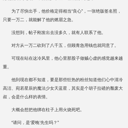
为了尽快出手，他价格定得相当“良心”，一张绝版签名照，
只要一万二，就能解了他的燃眉之急。
没想到，帖子刚发出去没多久，就有人联系了他。
对方从一万二砍到了八千五，但顾青急用钱也就同意了。
可现在站在这冷风里，他心里那股子做贼心虚的感觉越来越
重。
他到现在都不知道，要是那些狂热的粉丝知道他们心中清冷
高洁、宛若星辰的魔法少女天蓝星，其实是个胡子拉碴的颓废大
叔，会是什么样的表情。
大概会想把他绑在柱子上用火烧死吧。
“请问，是‘爱晚’先生吗？”