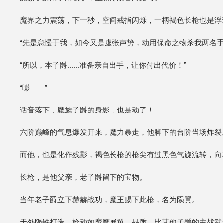
魔界之力震荡，下一秒，空间戒指闪烁，一柄褐色长枪也是浮
“先是怠慢于我，如今又是虚张声势，动用保命之物杀我两名手
“所以，本子爵......准备亲自出手，让你付出代价！”
“嘭——”
话音落下，魔族子爵的身影，也是动了！
六阶巅峰的气息爆发开来，魔力暴走，他脚下的台阶当场炸裂
而他，也是化作残影，褐色长枪的枪尖有过黑色气旋流转，向
长枪，是他父亲，老子爵留下的宝物。
当年老子爵立下赫赫战功，魔王赐下此枪，名为陨翼。
天外陨铁打造，枪动如魔鹰展翼，品质，比其他子爵的主战武