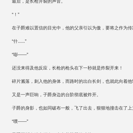
最后，是长枪开裂的声音。
“！”
在子爵难以置信的目光中，他的父亲引以为傲，要将之作为传家宝
“什......”
“嘭——”
还没来得及他反应，长枪的枪头在下一秒就是炸裂开来！
碎片溅落，刺入他的身体，而路时的出白长剑，也就此向着他
又是一声巨响，子爵身边的台阶彻底被炸开。
子爵的身影，也如同破布一般，飞了出去，狠狠地撞击在了上
“噗——”