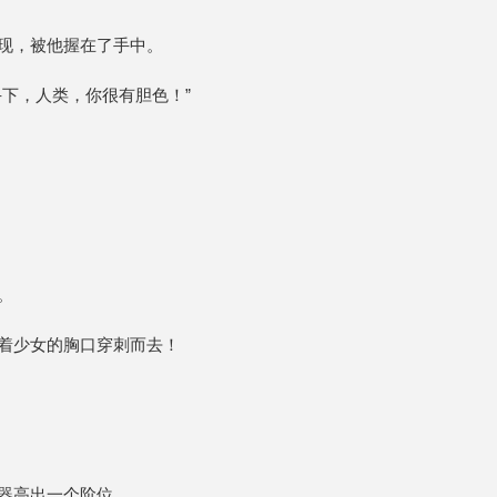
现，被他握在了手中。
下，人类，你很有胆色！”
。
着少女的胸口穿刺而去！
器高出一个阶位。