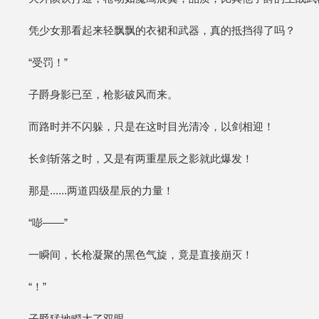
凭少女那看起来轻飘飘的衣裙和武器，真的抵挡得了吗？
“受罚！”
子爵身影已至，枪影破风而来。
而路时并不闪躲，只是在这时目光清冷，以剑相迎！
长剑斩落之时，又是有两重星辰之影就此爆发！
那是......两道四级星辰的力量！
“嘭——”
一瞬间，长枪凝聚的黑色气旋，竟是直接崩灭！
“！”
子爵猛地瞪大了双眼。