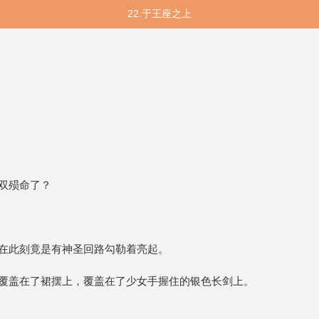
22.于王座之上
双殒命了？
在此刻竟是有神圣回路勾勒着亮起。
覆盖在了裙摆上，覆盖在了少女手握住的银色长剑上。