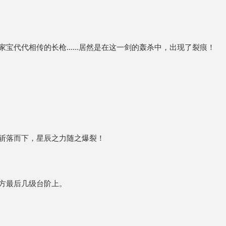
代代相传的长枪......居然是在这一剑的轰杀中，出现了裂痕！
斩落而下，星辰之力随之爆裂！
方最后几级台阶上。