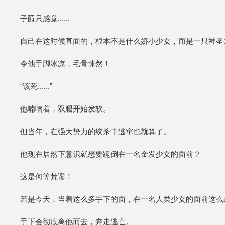
子爵只感觉......
自己在这时候直面的，根本不是什么娇小少女，而是一只神圣
令他手脚冰凉，毛骨悚然！
“该死......”
他喃喃着，双腿开始发软。
但当年，在强大势力的绞杀中逃窜也就算了。
他现在居然下意识就想要跪倒在一名金发少女的面前？
这是何等荒谬！
若是今天，当着这么多手下的面，在一名人类少女的面前这么
手下会彻底离他而去，奔走逃亡。