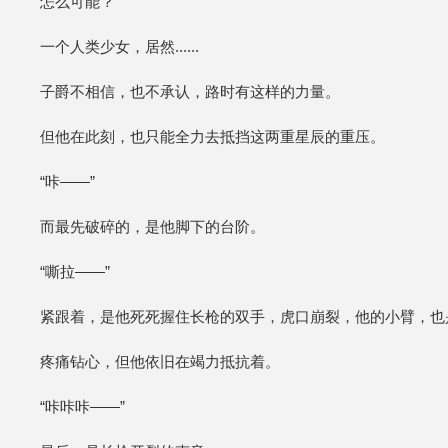
怎么可能？
一个人类少女，居然......
子爵不相信，也不承认，路时有这样的力量。
但他在此刻，也只能全力去抵挡这两重星辰的重压。
“咔——”
而最先破碎的，是他脚下的台阶。
“嘶拉——”
紧跟着，是他死死握住长枪的双手，虎口崩裂，他的小臂，也
疼痛钻心，但他依旧在竭力抵抗着。
“咔咔咔——”