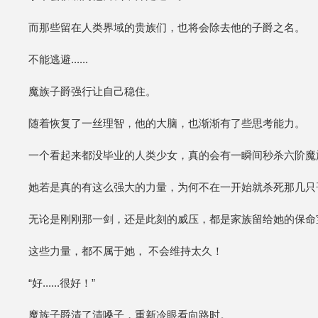
而那些留在人类界域的贵族们，也将会除去他的子爵之名。
不能逃避......
魔族子爵强行让自己稳住。
随着恢复了一丝理智，他的大脑，也渐渐有了些思考能力。
一个看起来都没毕业的人类少女，真的会有一瞬间秒杀六阶魔
她若是真的有这么强大的力量，为何不在一开始就杀死那几只
无论是刚刚那一剑，还是此刻的威压，都是家族留给她的保命
这些力量，都不属于她， 不会维持太久！
“好......很好！”
魔族子爵清了清嗓子，重新冷眼看向路时。