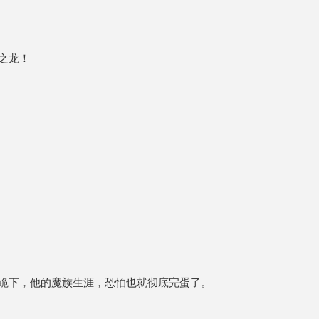
之龙！
跪下，他的魔族生涯，恐怕也就彻底完蛋了。