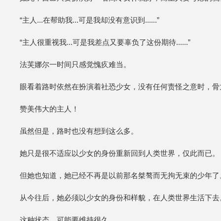
“主人...在帮助我...可是我却没有意识到......”
“主人很重视我...可是我差点又要辜负了这份期待......”
法芙娜尔一时间只感觉愧疚难当。
眼看着路时依然在扮演着社恐少女，没有任何责怪之意时，骨
赞美伟大的主人！
虽然但是，路时也没有想到这么多。
她只是很不适应以少女的身份重新回到人类世界，仅此而已。
但她也知道，她已经不再是以前那名桀骜而无拘无束的少年了
从今往后，她必须以少女的身份和样貌，在人类世界生活下去
这种状态，可能要维持很久。