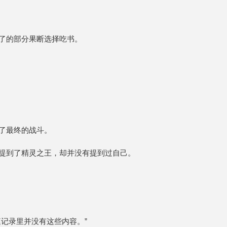
了的部分果断选择吃书。
了最终的战斗。
提到了精灵之王，却并没有提到过自己。
记录里并没有这些内容。”