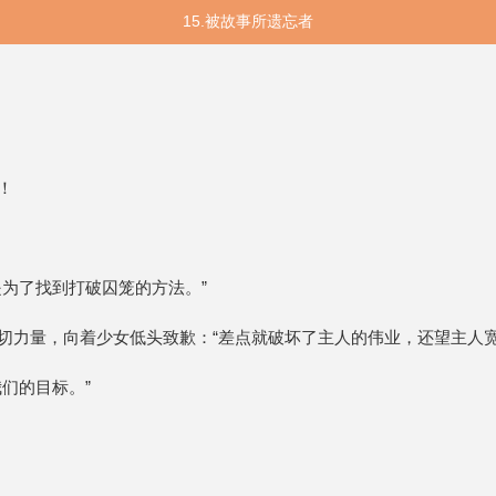
15.被故事所遗忘者
！
为了找到打破囚笼的方法。”
量，向着少女低头致歉：“差点就破坏了主人的伟业，还望主人宽恕...
们的目标。”