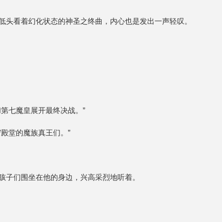
低头看着幻化状态的神圣之终曲，内心也是发出一声轻叹。
第七魔皇展开最终决战。”
殿堂的魔族真王们。”
孩子们围坐在他的身边，兴高采烈地听着。