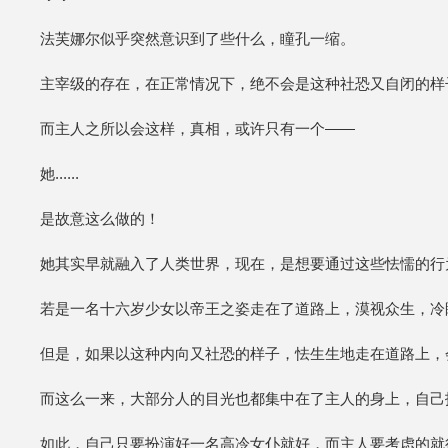
法芙娜尔似乎突然意识到了些什么，瞳孔一缩。
主宰级的存在，在正常情况下，绝不会是这种社恐又自闭的样
而主人之所以会这样，真相，或许只有一个——
她......
是故意这么做的！
她其实早就融入了人类世界，现在，是想要通过这些怯懦的行
若是一名十六岁少女以帝王之姿走在了道路上，漠视众生，冷
但是，如果以这种内向又社恐的样子，怯生生地走在道路上，
而这么一来，大部分人的目光也都集中在了主人的身上，自己
如此，自己只要扮演好一名高冷女仆就好，而主人要考虑的就