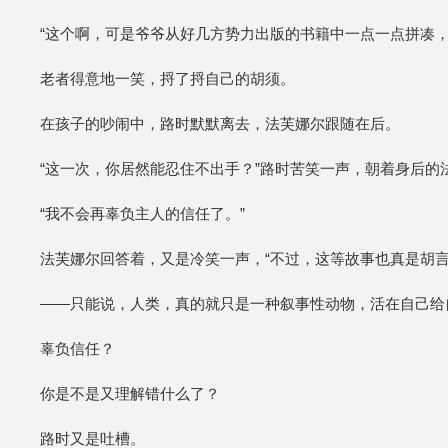
“这个啊，可是爷爷从好几方势力出版的书籍中一点一点拼凑，
老者得意地一笑，捋了捋自己的胡须。
在孩子的吵闹中，路时默默离去，法芙娜尔跟随在后。
“这一次，你居然能忍住不出手？”路时苦笑一声，朝着身后的
“我不会再辜负主人的信任了。”
法芙娜尔回答着，又是冷笑一声，“不过，这等故事也真是胡
——只能说，人类，真的就只是一种叙事性动物，活在自己给
辜负信任？
你是不是又理解错什么了？
路时又是吐槽。