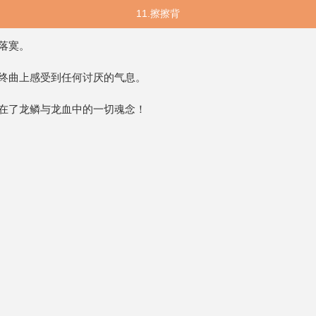
11.擦擦背
落寞。
终曲上感受到任何讨厌的气息。
在了龙鳞与龙血中的一切魂念！