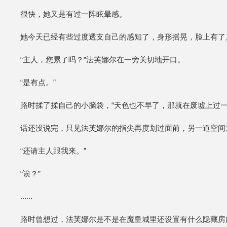
很快，她又是有过一阵眩晕感。
她今天已经有些过度透支自己的感知了，身形摇晃，脸上有了
“主人，您累了吗？”法芙娜尔在一旁关切地开口。
“是有点。”
路时揉了揉自己的小脑袋，“天色也不早了，那就在废墟上过一夜...
话还没说完，只见法芙娜尔的指尖再度划过面前，另一道空间
“还请主人跟我来。”
“诶？”
......
路时曾想过，法芙娜尔是不是在魔皇城里还设置有什么隐藏房