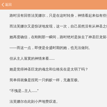
返回
路时没有回答法芙娜尔，只是在这时转身，神情看起来似有些
而法芙娜尔又是惊讶地发现，这一次，自己居然没有从神圣之
她再度确信，在刚刚那一瞬间，路时绝对是抹去了神圣巨龙留
——而这一点，即便是全盛时期的她，也无法做到。
但从主人落寞的神情来看......
她是觉得神圣巨龙的魂念和位格实在是太弱了吗？
简单得就像是捏死一只蚂蚁一样，无趣至极。
“不愧是...主人......”
法芙娜尔在此刻小声地赞叹道。