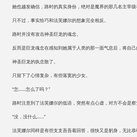
她也越发确信，路时的真实身份，绝对是魔界的那几名主宰级
只不过，事实恰巧和法芙娜尔的想象完全相反。
路时并没有攻击神圣巨龙的魂念。
反而是巨龙魂念在感知到她属于人类的那一面气息后，将自己
神圣巨龙的执念散了。
只留下了心情复杂，有些落寞的少女。
“怎......怎么了吗？”
路时注意到了法芙娜尔的低语，突然有点心虚，对方不会是察
“没，没什么......”
法芙娜尔同样是有些支支吾吾着回答，很快又是躬身，无比恭敬