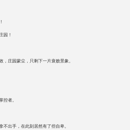
！
庄园！
效，庄园蒙尘，只剩下一片衰败景象。
掌控者。
拿不出手，在此刻居然有了些自卑。