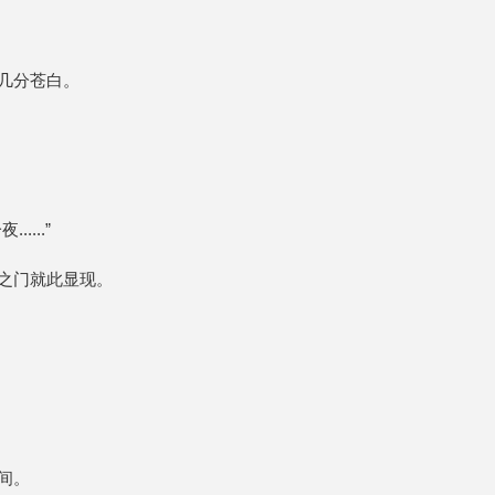
几分苍白。
...”
之门就此显现。
间。