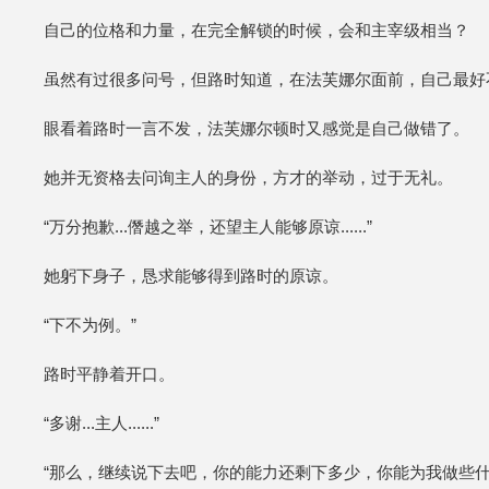
自己的位格和力量，在完全解锁的时候，会和主宰级相当？
虽然有过很多问号，但路时知道，在法芙娜尔面前，自己最好
眼看着路时一言不发，法芙娜尔顿时又感觉是自己做错了。
她并无资格去问询主人的身份，方才的举动，过于无礼。
“万分抱歉...僭越之举，还望主人能够原谅......”
她躬下身子，恳求能够得到路时的原谅。
“下不为例。”
路时平静着开口。
“多谢...主人......”
“那么，继续说下去吧，你的能力还剩下多少，你能为我做些什么...