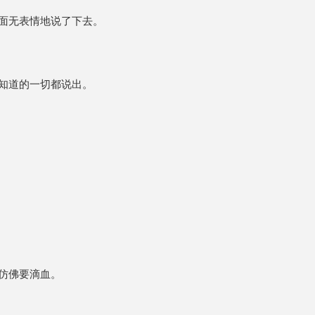
面无表情地说了下去。
知道的一切都说出。
仿佛要滴血。