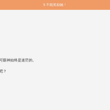
9.不能奖励她！
可眼神始终是迷茫的。
吧？