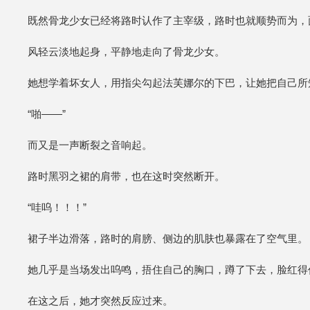
既然骨龙少女已经将路时认作了主宰级，路时也就顺势而为，
风轻云淡地起身，平静地走向了骨龙少女。
她想学着坏女人，用指尖勾起法芙娜尔的下巴，让她把自己所
“啪——”
而又是一声断裂之音响起。
路时黑羽之裙的肩带，也在这时突然断开。
“哇呜！！！”
裙子半边滑落，路时的肩膀、侧边的肌肤也暴露在了空气里。
她几乎是当场发出呜鸣，捂住自己的胸口，蹲了下去，脸红得
在这之后，她才突然反应过来。