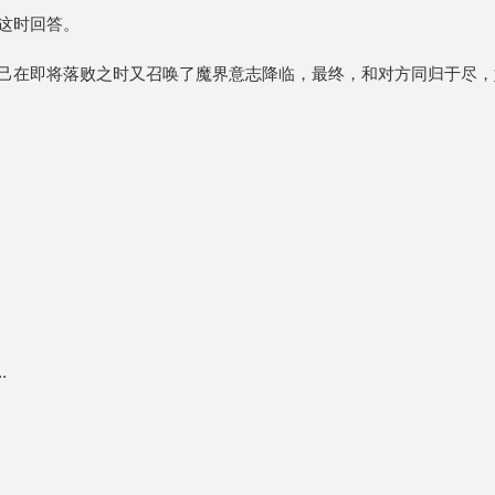
这时回答。
己在即将落败之时又召唤了魔界意志降临，最终，和对方同归于尽，
.