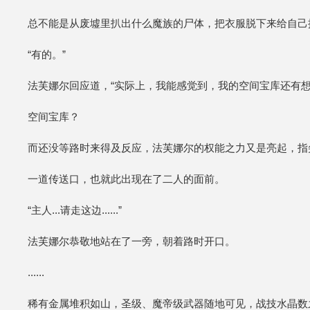
总不能是从废墟里扒出什么魔族的尸体，把衣服脱下来给自己
“有的。”
法芙娜尔回应道，“实际上，我能感觉到，我的空间宝库还有想当一部
空间宝库？
而还没等路时来得及反应，法芙娜尔的权能之力又是亮起，指
一道传送口，也就此出现在了二人的面前。
“主人...请走这边......”
法芙娜尔恭敬地站在了一旁，朝着路时开口。
......
稀有金属堆积如山，圣级、魔帝级武器随地可见，战技水晶数之不尽