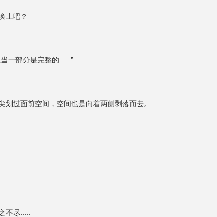
换上吧？
分是完整的......”
尖划过面前空间，空间也是向着两侧剥落而去。
......