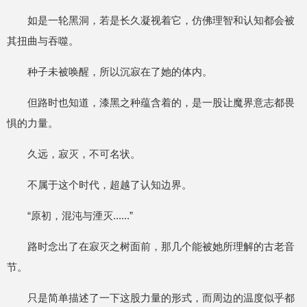
如是一轮黑洞，若是长久凝视着它，仿佛理智和认知都会被
其扭曲与吞噬。
种子未被唤醒，所以沉寂在了她的体内。
但路时也知道，漆黑之种蕴含着的，是一股让魔界意志都畏
惧的力量。
久远，寂灭，不可名状。
不属于这个时代，超越了认知边界。
“原初，混沌与湮灭......”
路时念出了在寂灭之树面前，那几个能被她所理解的古老音
节。
只是简单描述了一下这股力量的形式，而周边的温度似乎都