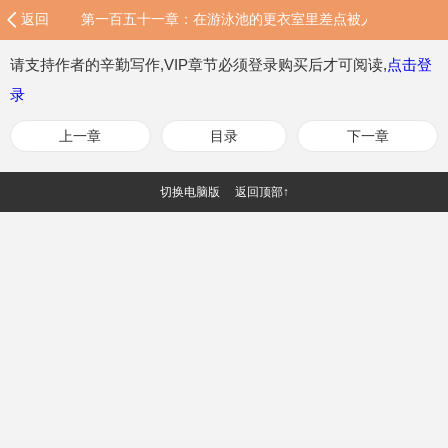
返回
第一百五十一章：在游泳池的更衣室里差点被人发现！
请支持作者的辛勤写作,VIP章节必须登录购买后才可阅读,
点击登
录
上一章
目录
下一章
切换电脑版
返回顶部↑